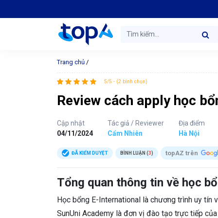
Trang chủ
/
5/5 - (2 bình chọn)
Review cách apply học bổn
Cập nhật
Tác giả / Reviewer
Địa điểm
04/11/2024
Cẩm Nhiên
Hà Nội
topAZ trên
ĐÃ KIỂM DUYỆT
BÌNH LUẬN (
3
)
Tổng quan thông tin về học bổ
Học bổng E-International là chương trình uy tín v
SunUni Academy là đơn vị đào tạo trực tiếp củ