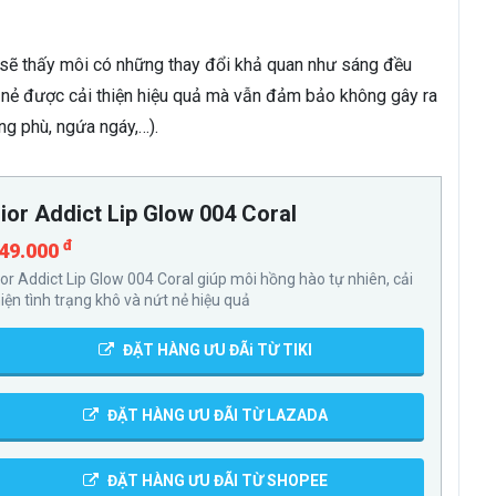
 sẽ thấy môi có những thay đổi khả quan như sáng đều
t nẻ được cải thiện hiệu quả mà vẫn đảm bảo không gây ra
ng phù, ngứa ngáy,…).
ior Addict Lip Glow 004 Coral
đ
49.000
ior Addict Lip Glow 004 Coral giúp môi hồng hào tự nhiên, cải
hiện tình trạng khô và nứt nẻ hiệu quả
ĐẶT HÀNG ƯU ĐÃi TỪ TIKI
ĐẶT HÀNG ƯU ĐÃI TỪ LAZADA
ĐẶT HÀNG ƯU ĐÃI TỪ SHOPEE