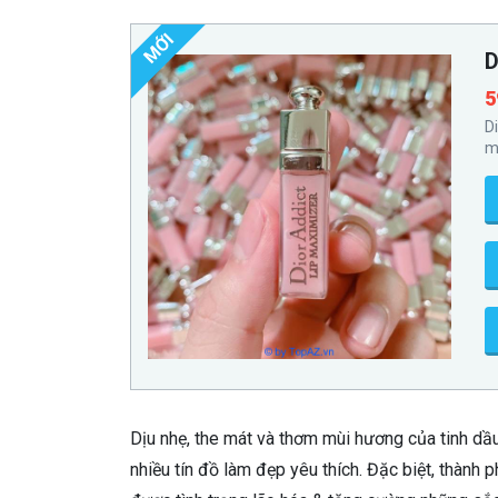
MỚI
D
5
D
m
Dịu nhẹ, the mát và thơm mùi hương của tinh dầ
nhiều tín đồ làm đẹp yêu thích. Đặc biệt, thành