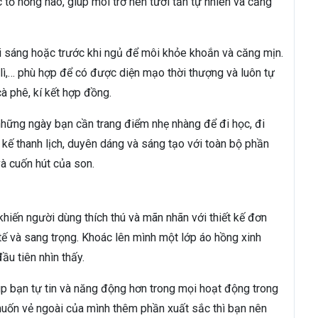
tố hồng hào, giúp môi trở nên tươi tắn tự nhiên và căng
 sáng hoặc trước khi ngủ để môi khỏe khoắn và căng mịn.
lì,… phù hợp để có được diện mạo thời thượng và luôn tự
à phê, kí kết hợp đồng.
những ngày bạn cần trang điểm nhẹ nhàng để đi học, đi
 kế thanh lịch, duyên dáng và sáng tạo với toàn bộ phần
và cuốn hút của son.
hiến người dùng thích thú và mãn nhãn với thiết kế đơn
tế và sang trọng. Khoác lên mình một lớp áo hồng xinh
u tiên nhìn thấy.
úp bạn tự tin và năng động hơn trong mọi hoạt động trong
muốn vẻ ngoài của mình thêm phần xuất sắc thì bạn nên