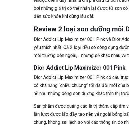
Nhược điểm duy nhất là chi phí đầu tư ban đầu
bởi những giá trị có thể nhận lại được từ son c
đến sức khỏe khi dùng lâu dài.
Review 2 loại son dưỡng môi D
Dior Addict Lip Maximizer 001 Pink và Dior Add
yêu thích nhất. Cả 2 loại đều có công dụng dưỡn
môi trường bên ngoài,… nhưng sẽ khác nhau về th
Dior Addict Lip Maximizer 001 Pink
Dior Addict Lip Maximizer 001 Pink có cấu trúc
có khá năng “chiều chuộng” tối đa đôi môi của 
nề như những dòng son dưỡng khác trên thị trườ
Sản phẩm được quảng cáo là trị thâm, cấp ẩm và
lần lượt được lấp đầy tạo nên vẻ ngoài bóng bẩ
chứng, không sai lệch so với các thông tin do n