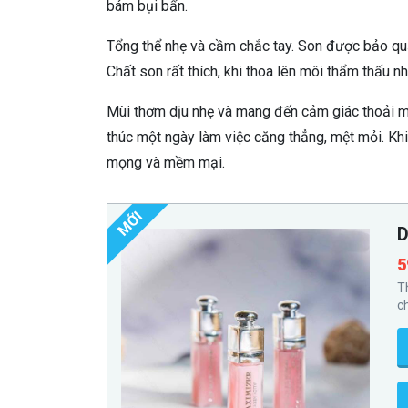
bám bụi bẩn.
Tổng thể nhẹ và cầm chắc tay. Son được bảo quả
Chất son rất thích, khi thoa lên môi thẩm thấu n
Mùi thơm dịu nhẹ và mang đến cảm giác thoải má
thúc một ngày làm việc căng thẳng, mệt mỏi. Kh
mọng và mềm mại.
MỚI
D
5
T
c