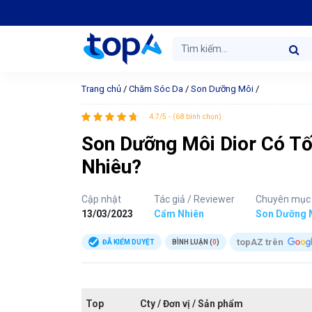
Trang chủ
/
Chăm Sóc Da
/
Son Dưỡng Môi
/
4.7/5 - (68 bình chọn)
Son Dưỡng Môi Dior Có Tố
Nhiêu?
Cập nhật
Tác giả / Reviewer
Chuyên mục
13/03/2023
Cẩm Nhiên
Son Dưỡng 
topAZ trên
ĐÃ KIỂM DUYỆT
BÌNH LUẬN (
0
)
Top
Cty / Đơn vị / Sản phẩm