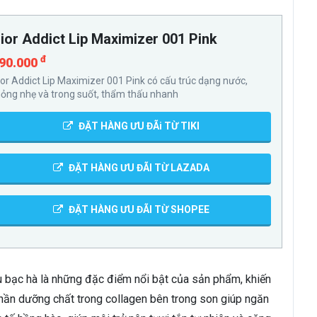
ior Addict Lip Maximizer 001 Pink
đ
90.000
ior Addict Lip Maximizer 001 Pink có cấu trúc dạng nước,
ỏng nhẹ và trong suốt, thẩm thấu nhanh
ĐẶT HÀNG ƯU ĐÃi TỪ TIKI
ĐẶT HÀNG ƯU ĐÃI TỪ LAZADA
ĐẶT HÀNG ƯU ĐÃI TỪ SHOPEE
u bạc hà là những đặc điểm nổi bật của sản phẩm, khiến
 phần dưỡng chất trong collagen bên trong son giúp ngăn