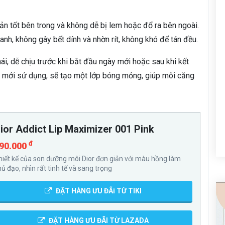
n tốt bên trong và không dễ bị lem hoặc đổ ra bên ngoài.
hanh, không gây bết dính và nhờn rít, không khó để tán đều.
i, dễ chịu trước khi bắt đầu ngày mới hoặc sau khi kết
i mới sử dụng, sẽ tạo một lớp bóng mỏng, giúp môi căng
ior Addict Lip Maximizer 001 Pink
đ
90.000
hiết kế của son dưỡng môi Dior đơn giản với màu hồng làm
hủ đạo, nhìn rất tinh tế và sang trọng
ĐẶT HÀNG ƯU ĐÃi TỪ TIKI
ĐẶT HÀNG ƯU ĐÃI TỪ LAZADA