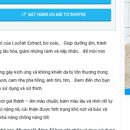
ĐẶT HÀNG ƯU ĐÃI TỪ SHOPEE
 của Loofah Extract, bơ xoài,…. Giúp dưỡng ẩm, tránh
ng lão hóa, giảm những rảnh và nếp nhăn,… để môi mịn
g gây kích ứng và không khiến da bị tổn thương trong
ươi, cam nhẹ pha hồng, ánh tím, tím,… Đem đến cho bạn
 sử dụng và sở thích.
ới giá thành – lên màu chuẩn, bám màu lâu và nhìn rất tự
ị nặng nề, cải thiện được tình trạng khô nứt và bảo vệ
 khả năng chống nắng tốt.