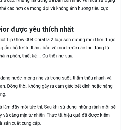
 khá cao. Nhưng rất đáng để bạn cân nhắc và mua sử dụng
ó thể cao hơn cả mong đợi và không ảnh hưởng tiêu cực
ior được yêu thích nhất
ict Lip Glow 004 Coral là 2 loại son dưỡng môi Dior được
g ẩm, hỗ trợ trị thâm, bảo vệ môi trước các tác động từ
ành phần, thiết kế,…. Cụ thể như sau:
 dạng nước, mỏng nhẹ và trong suốt, thẩm thấu nhanh và
bạn. Đồng thời, không gây ra cảm giác bết dính hoặc nặng
ng.
 làm đầy môi tức thì. Sau khi sử dụng, những rãnh môi sẽ
y và căng mịn tự nhiên. Thực tế, hiệu quả đã được kiểm
hà sản xuất cung cấp.