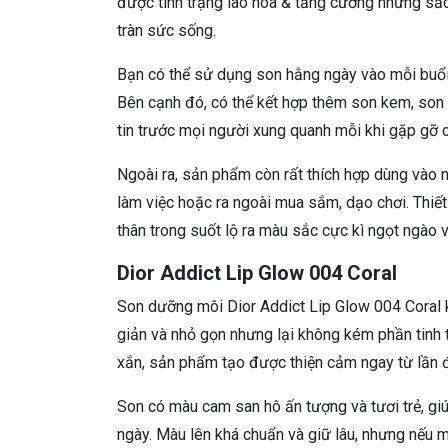
được tình trạng lão hóa & tăng cường những sắc 
tràn sức sống.
Bạn có thể sử dụng son hằng ngày vào mỗi buổi
Bên cạnh đó, có thể kết hợp thêm son kem, son 
tin trước mọi người xung quanh mỗi khi gặp gỡ c
Ngoài ra, sản phẩm còn rất thích hợp dùng vào 
làm việc hoặc ra ngoài mua sắm, dạo chơi. Thiết
thân trong suốt lộ ra màu sắc cực kì ngọt ngào 
Dior Addict Lip Glow 004 Coral
Son dưỡng môi Dior Addict Lip Glow 004 Coral k
giản và nhỏ gọn nhưng lại không kém phần tinh 
xắn, sản phẩm tạo được thiện cảm ngay từ lần đầ
Son có màu cam san hô ấn tượng và tươi trẻ, gi
ngày. Màu lên khá chuẩn và giữ lâu, nhưng nếu 