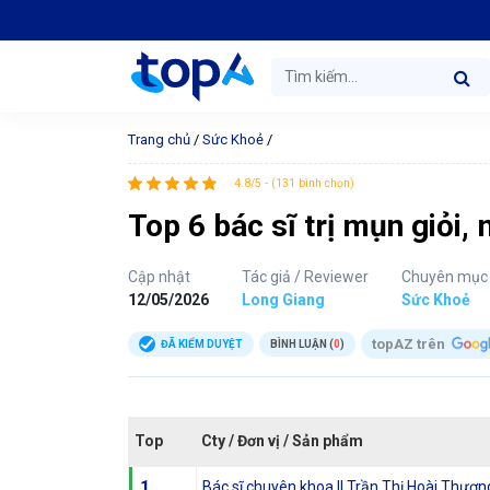
Trang chủ
/
Sức Khoẻ
/
4.8/5 - (131 bình chọn)
Top 6 bác sĩ trị mụn giỏi,
Cập nhật
Tác giả / Reviewer
Chuyên mục
12/05/2026
Long Giang
Sức Khoẻ
topAZ trên
ĐÃ KIỂM DUYỆT
BÌNH LUẬN (
0
)
Top
Cty / Đơn vị / Sản phẩm
1
Bác sĩ chuyên khoa II Trần Thị Hoài Thươn