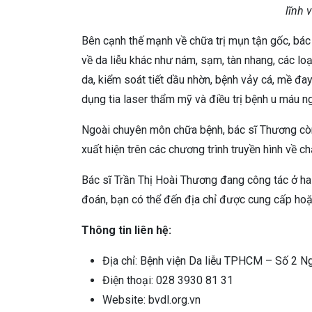
lĩnh 
Bên cạnh thế mạnh về chữa trị mụn tận gốc, bác 
về da liễu khác như nám, sạm, tàn nhang, các loại
da, kiểm soát tiết dầu nhờn, bệnh vảy cá, mề đa
dụng tia laser thẩm mỹ và điều trị bệnh u máu ng
Ngoài chuyên môn chữa bệnh, bác sĩ Thương cò
xuất hiện trên các chương trình truyền hình về 
Bác sĩ Trần Thị Hoài Thương đang công tác ở h
đoán, bạn có thể đến địa chỉ được cung cấp hoặc
Thông tin liên hệ:
Địa chỉ: Bệnh viện Da liễu TPHCM – Số 2 N
Điện thoại: 028 3930 81 31
Website: bvdl.org.vn