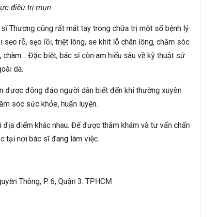
vực điều trị mụn
sĩ Thương cũng rất mát tay trong chữa trị một số bệnh lý
 sẹo rỗ, sẹo lồi, triệt lông, se khít lỗ chân lông, chăm sóc
y, chàm… Đặc biệt, bác sĩ còn am hiểu sâu về kỹ thuật sử
oài da.
n được đông đảo người dân biết đến khi thường xuyên
chăm sóc sức khỏe, huấn luyện.
ai địa điểm khác nhau. Để được thăm khám và tư vấn chẩn
 tại nơi bác sĩ đang làm việc.
guyễn Thông, P. 6, Quận 3. TPHCM