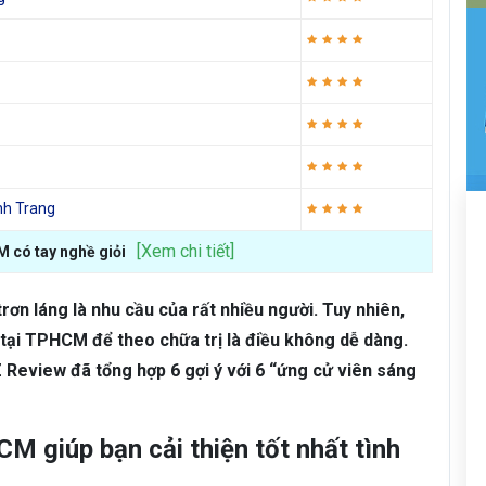
nh Trang
[Xem chi tiết]
M có tay nghề giỏi
trơn láng là nhu cầu của rất nhiều người. Tuy nhiên,
ậy tại TPHCM để theo chữa trị là điều không dễ dàng.
Review đã tổng hợp 6 gợi ý với 6 “ứng cử viên sáng
M giúp bạn cải thiện tốt nhất tình