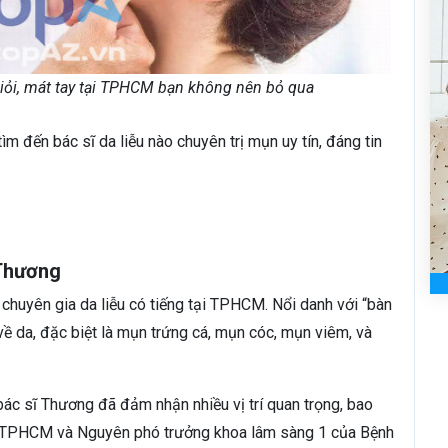
giỏi, mát tay tại TPHCM bạn không nên bỏ qua
m đến bác sĩ da liễu nào chuyên trị mụn uy tín, đáng tin
 Thương
chuyên gia da liễu có tiếng tại TPHCM. Nổi danh với “bàn
 về da, đặc biệt là mụn trứng cá, mụn cóc, mụn viêm, và
ác sĩ Thương đã đảm nhận nhiều vị trí quan trọng, bao
u TPHCM và Nguyên phó trưởng khoa lâm sàng 1 của Bệnh