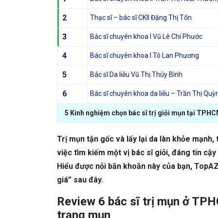
2
Thạc sĩ – bác sĩ CKII Đặng Thị Tốn
3
Bác sĩ chuyên khoa I Vũ Lê Chí Phước
4
Bác sĩ chuyên khoa I Tô Lan Phương
5
Bác sĩ Da liễu Vũ Thị Thúy Bình
6
Bác sĩ chuyên khoa da liễu – Trần Thị Quỳ
5 Kinh nghiệm chọn bác sĩ trị giỏi mụn tại TPHC
Trị mụn tận gốc và lấy lại da làn khỏe mạnh, 
việc tìm kiếm một vị bác sĩ giỏi, đáng tin c
Hiểu được nỗi băn khoăn này của bạn, TopAZ 
giá” sau đây.
Review 6 bác sĩ trị mụn ở TPHC
trạng mụn