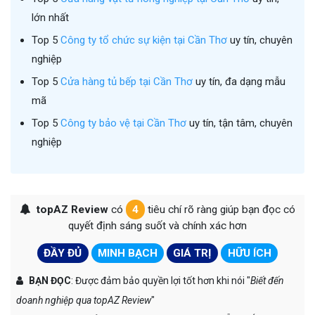
lớn nhất
Top 5
Công ty tổ chức sự kiện tại Cần Thơ
uy tín, chuyên
nghiệp
Top 5
Cửa hàng tủ bếp tại Cần Thơ
uy tín, đa dạng mẫu
mã
Top 5
Công ty bảo vệ tại Cần Thơ
uy tín, tận tâm, chuyên
nghiệp
topAZ Review
có
4
tiêu chí rõ ràng giúp bạn đọc có
quyết định sáng suốt và chính xác hơn
ĐẦY ĐỦ
MINH BẠCH
GIÁ TRỊ
HỮU ÍCH
BẠN ĐỌC
: Được đảm bảo quyền lợi tốt hơn khi nói "
Biết đến
doanh nghiệp qua topAZ Review
"