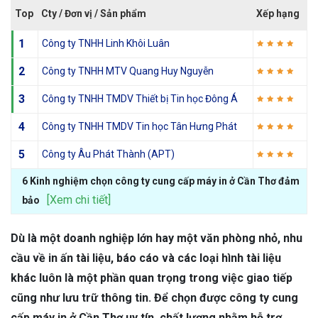
Top
Cty / Đơn vị / Sản phẩm
Xếp hạng
1
Công ty TNHH Linh Khôi Luân
2
Công ty TNHH MTV Quang Huy Nguyễn
3
Công ty TNHH TMDV Thiết bị Tin học Đông Á
4
Công ty TNHH TMDV Tin học Tân Hưng Phát
5
Công ty Âu Phát Thành (APT)
6 Kinh nghiệm chọn công ty cung cấp máy in ở Cần Thơ đảm
[Xem chi tiết]
bảo
Dù là một doanh nghiệp lớn hay một văn phòng nhỏ, nhu
cầu về in ấn tài liệu, báo cáo và các loại hình tài liệu
khác luôn là một phần quan trọng trong việc giao tiếp
cũng như lưu trữ thông tin. Để chọn được công ty cung
cấp máy in ở Cần Thơ uy tín, chất lượng nhằm hỗ trợ