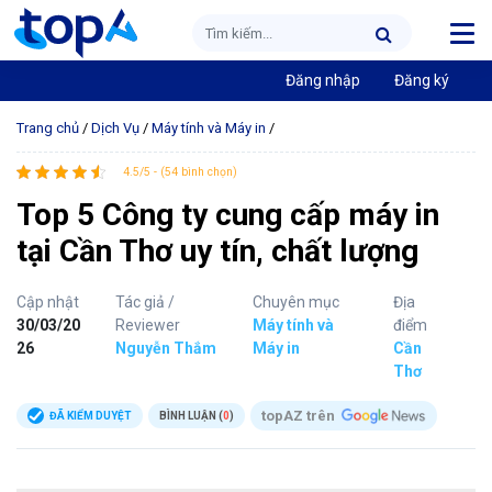
Đăng nhập
Đăng ký
Trang chủ
/
Dịch Vụ
/
Máy tính và Máy in
/
4.5/5 - (54 bình chọn)
Top 5 Công ty cung cấp máy in
tại Cần Thơ uy tín, chất lượng
Cập nhật
Tác giả /
Chuyên mục
Địa
30/03/20
Reviewer
Máy tính và
điểm
26
Nguyễn Thắm
Máy in
Cần
Thơ
topAZ trên
ĐÃ KIỂM DUYỆT
BÌNH LUẬN (
0
)