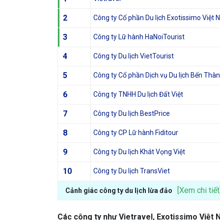
2
Công ty Cổ phần Du lịch Exotissimo Việt
3
Công ty Lữ hành HaNoiTourist
4
Công ty Du lịch VietTourist
5
Công ty Cổ phần Dịch vụ Du lịch Bến Thà
6
Công ty TNHH Du lịch Đất Việt
7
Công ty Du lịch BestPrice
8
Công ty CP Lữ hành Fiditour
9
Công ty Du lịch Khát Vọng Việt
10
Công ty Du lịch TransViet
[Xem chi tiết
Cảnh giác công ty du lịch lừa đảo
Các công ty như Vietravel, Exotissimo Việt 