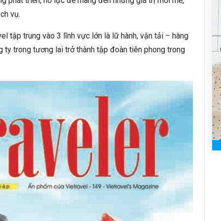
 phát triển, nỗ lực để mang đến những giá trị mới mẻ,
ch vụ.
el tập trung vào 3 lĩnh vực lớn là lữ hành, vận tải – hàng
ty trong tương lai trở thành tập đoàn tiên phong trong