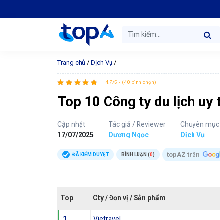
Trang chủ
/
Dịch Vụ
/
4.7/5 - (40 bình chọn)
Top 10 Công ty du lịch uy 
Cập nhật
Tác giả / Reviewer
Chuyên mục
17/07/2025
Dương Ngọc
Dịch Vụ
topAZ trên
ĐÃ KIỂM DUYỆT
BÌNH LUẬN (
0
)
Top
Cty / Đơn vị / Sản phẩm
1
Vietravel