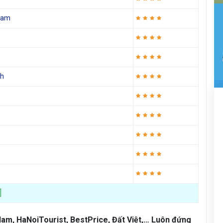
 Nam
nh
]
Nam, HaNoiTourist, BestPrice, Đất Việt,… Luôn đứng