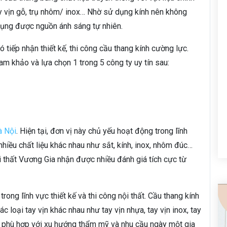
ay vịn gỗ, trụ nhôm/ inox… Nhờ sử dụng kính nên không
 dụng được nguồn ánh sáng tự nhiên.
ó tiếp nhận thiết kế, thi công cầu thang kính cường lực.
m khảo và lựa chọn 1 trong 5 công ty uy tín sau:
à Nội
. Hiện tại, đơn vị này chủ yếu hoạt động trong lĩnh
nhiều chất liệu khác nhau như sắt, kính, inox, nhôm đúc…
 thất Vương Gia nhận được nhiều đánh giá tích cực từ
rong lĩnh vực thiết kế và thi công nội thất. Cầu thang kính
 loại tay vịn khác nhau như tay vịn nhựa, tay vịn inox, tay
 phù hợp với xu hướng thẩm mỹ và nhu cầu ngày một gia