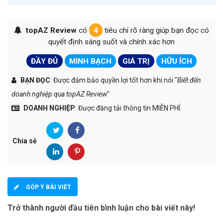
topAZ Review
có
4
tiêu chí rõ ràng giúp bạn đọc có
quyết định sáng suốt và chính xác hơn
ĐẦY ĐỦ
MINH BẠCH
GIÁ TRỊ
HỮU ÍCH
BẠN ĐỌC
: Được đảm bảo quyền lợi tốt hơn khi nói "
Biết đến
doanh nghiệp qua topAZ Review
"
DOANH NGHIỆP
: Được đăng tải thông tin MIỄN PHÍ.
Chia sẻ
GÓP Ý BÀI VIẾT
Trở thành người đầu tiên bình luận cho bài viết này!