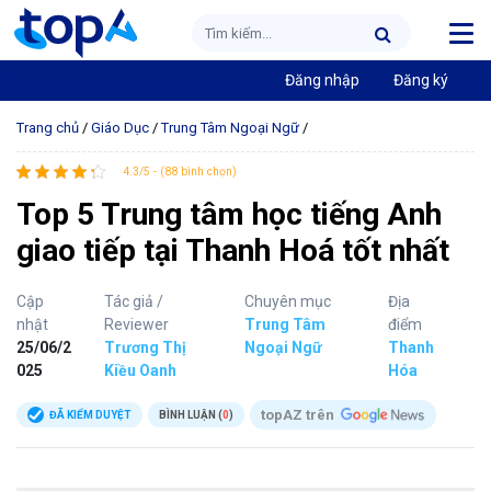
Đăng nhập
Đăng ký
Trang chủ
/
Giáo Dục
/
Trung Tâm Ngoại Ngữ
/
4.3/5 - (88 bình chọn)
Top 5 Trung tâm học tiếng Anh
giao tiếp tại Thanh Hoá tốt nhất
Cập
Tác giả /
Chuyên mục
Địa
nhật
Reviewer
Trung Tâm
điểm
25/06/2
Trương Thị
Ngoại Ngữ
Thanh
025
Kiều Oanh
Hóa
topAZ trên
ĐÃ KIỂM DUYỆT
BÌNH LUẬN (
0
)