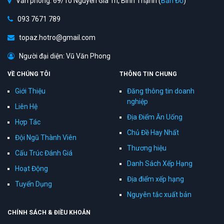
Văn phòng: 69/10 Nguyễn Gia Trí, Bình Thạnh (
Bản Đồ
)
093 7671 789
topaz.hotro@gmail.com
Người đại diện: Vũ Văn Phong
VỀ CHÚNG TÔI
THÔNG TIN CHUNG
Giới Thiệu
Đăng thông tin doanh
nghiệp
Liên Hệ
Địa Điểm Ăn Uống
Hợp Tác
Chủ Đề Hay Nhất
Đội Ngũ Thành Viên
Thương hiệu
Cấu Trúc Đánh Giá
Danh Sách Xếp Hạng
Hoạt Động
Địa điểm xếp hạng
Tuyển Dụng
Nguyên tắc xuất bản
CHÍNH SÁCH & ĐIỀU KHOẢN