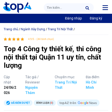
Đăng nhập
Đăng ký
Trang chủ
/
Ngành Xây Dựng
/
Trang Trí Nội Thất
/
4.9/5 - (44 bình chọn)
Top 4 Công ty thiết kế, thi công
nội thất tại Quận 11 uy tín, chất
lượng
Cập
Tác giả /
Chuyên mục
Địa điểm
nhật
Reviewer
Trang Trí Nội
Hồ Chí
24/06/2
Nguyễn
Thất
Minh
026
Thắm
topAZ trên
ĐÃ KIỂM DUYỆT
BÌNH LUẬN (
0
)