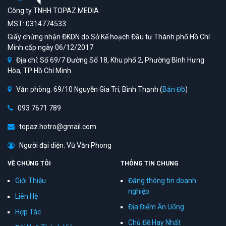
Công ty TNHH TOPAZ MEDIA
MST: 0314774533
Giấy chứng nhận ĐKDN do Sở Kế hoạch Đầu tư Thành phố Hồ Chí
Minh cấp ngày 06/12/2017
Địa chỉ: Số 69/7 Đường Số 18, Khu phố 2, Phường Bình Hưng
Hòa, TP Hồ Chí Minh
Văn phòng: 69/10 Nguyễn Gia Trí, Bình Thạnh (
Bản Đồ
)
093 7671 789
topaz.hotro@gmail.com
Người đại diện: Vũ Văn Phong
VỀ CHÚNG TÔI
THÔNG TIN CHUNG
Giới Thiệu
Đăng thông tin doanh
nghiệp
Liên Hệ
Địa Điểm Ăn Uống
Hợp Tác
Chủ Đề Hay Nhất