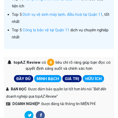
tiện ích
Top 5
Dịch vụ vệ sinh máy lạnh, điều hoà tại Quận 11
, tốt
nhất
Top 5
Công ty bảo vệ tại Quận 11
dịch vụ chuyên nghiệp
nhất
topAZ Review
có
4
tiêu chí rõ ràng giúp bạn đọc có
quyết định sáng suốt và chính xác hơn
ĐẦY ĐỦ
MINH BẠCH
GIÁ TRỊ
HỮU ÍCH
BẠN ĐỌC
: Được đảm bảo quyền lợi tốt hơn khi nói "
Biết đến
doanh nghiệp qua topAZ Review
"
DOANH NGHIỆP
: Được đăng tải thông tin MIỄN PHÍ.