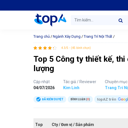
Trang chủ
/
Ngành Xây Dựng
/
Trang Trí Nội Thất
/
4.3/5 - (45 bình chọn)
Top 5 Công ty thiết kế, thi
lượng
Cập nhật
Tác giả / Reviewer
Chuyên mục
04/07/2026
Kim Linh
Trang Trí N
topAZ trên
ĐÃ KIỂM DUYỆT
BÌNH LUẬN (
0
)
Top
Cty / Đơn vị / Sản phẩm