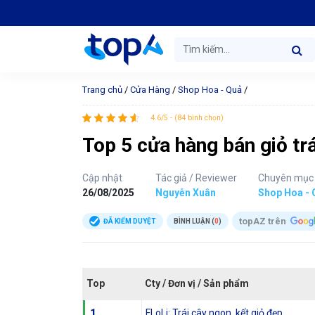
Trang chủ
/
Cửa Hàng
/
Shop Hoa - Quả
/
4.6/5 - (84 bình chọn)
Top 5 cửa hàng bán giỏ trá
Cập nhật
Tác giả / Reviewer
Chuyên mục
26/08/2025
Nguyễn Xuân
Shop Hoa - 
topAZ trên
ĐÃ KIỂM DUYỆT
BÌNH LUẬN (
0
)
Top
Cty / Đơn vị / Sản phẩm
1
FLoLi: Trái cây ngon, kết giỏ đẹp