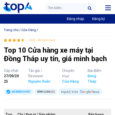
Đăng nhập
Đăng ký
Trang chủ
/
Cửa Hàng
/
4.6/5 - (69 bình chọn)
Top 10 Cửa hàng xe máy tại
Đồng Tháp uy tín, giá minh bạch
Cập nhật
Tác giả /
Chuyên
Địa điểm
27/09/20
Reviewer
mục
Đồng
25
Nguyễn Xuân
Cửa Hàng
Tháp
topAZ trên
ĐÃ KIỂM DUYỆT
BÌNH LUẬN (
0
)
Top
Cty / Đơn vị / Sản phẩm
Xếp hạng