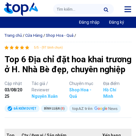
Đăng nhập
Đăng ký
Trang chủ
/
Cửa Hàng
/
Shop Hoa - Quả
/
5/5 - (97 bình chọn)
Top 6 Địa chỉ đặt hoa khai trương
ở H. Nhà Bè đẹp, chuyên nghiệp
Cập nhật
Tác giả /
Chuyên mục
Địa điểm
03/08/20
Reviewer
Shop Hoa -
Hồ Chí
25
Nguyễn Xuân
Quả
Minh
topAZ trên
ĐÃ KIỂM DUYỆT
BÌNH LUẬN (
0
)
Top
Cty / Đơn vị / Sản phẩm
Xếp hạng