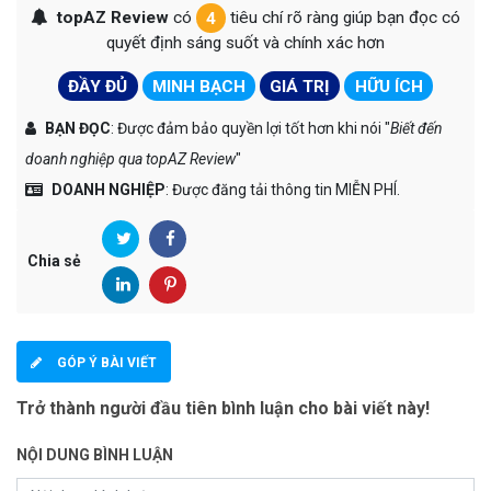
topAZ Review
có
4
tiêu chí rõ ràng giúp bạn đọc có
quyết định sáng suốt và chính xác hơn
ĐẦY ĐỦ
MINH BẠCH
GIÁ TRỊ
HỮU ÍCH
BẠN ĐỌC
: Được đảm bảo quyền lợi tốt hơn khi nói "
Biết đến
doanh nghiệp qua topAZ Review
"
DOANH NGHIỆP
: Được đăng tải thông tin MIỄN PHÍ.
Chia sẻ
GÓP Ý BÀI VIẾT
Trở thành người đầu tiên bình luận cho bài viết này!
NỘI DUNG BÌNH LUẬN