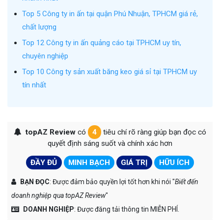
Top 5 Công ty in ấn tại quận Phú Nhuận, TPHCM giá rẻ,
chất lượng
Top 12 Công ty in ấn quảng cáo tại TPHCM uy tín,
chuyên nghiệp
Top 10 Công ty sản xuất băng keo giá sỉ tại TPHCM uy
tín nhất
topAZ Review
có
4
tiêu chí rõ ràng giúp bạn đọc có
quyết định sáng suốt và chính xác hơn
ĐẦY ĐỦ
MINH BẠCH
GIÁ TRỊ
HỮU ÍCH
BẠN ĐỌC
: Được đảm bảo quyền lợi tốt hơn khi nói "
Biết đến
doanh nghiệp qua topAZ Review
"
DOANH NGHIỆP
: Được đăng tải thông tin MIỄN PHÍ.