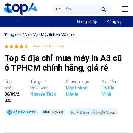
Đăng nhập
Đăng ký
Trang chủ
/
Dịch Vụ
/
Máy tính và Máy in
/
4.6/5 - (87 bình chọn)
Top 5 địa chỉ mua máy in A3 cũ
ở TPHCM chính hãng, giá rẻ
Cập
Tác giả /
Chuyên mục
Địa điểm
nhật
Reviewer
Máy tính và
Hồ Chí
06/09/2
Nguyễn Thảo
Máy in
Minh
025
topAZ trên
ĐÃ KIỂM DUYỆT
BÌNH LUẬN (
0
)