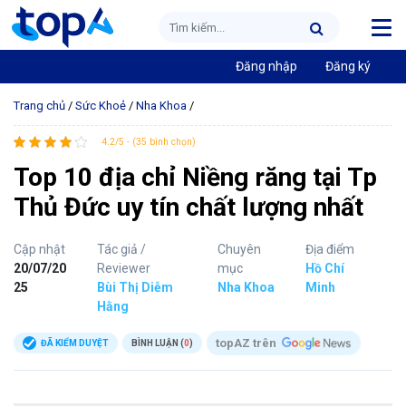
Đăng nhập
Đăng ký
Trang chủ
/
Sức Khoẻ
/
Nha Khoa
/
4.2/5 - (35 bình chọn)
Top 10 địa chỉ Niềng răng tại Tp
Thủ Đức uy tín chất lượng nhất
Cập nhật
Tác giả /
Chuyên
Địa điểm
20/07/20
Reviewer
mục
Hồ Chí
25
Bùi Thị Diễm
Nha Khoa
Minh
Hằng
topAZ trên
ĐÃ KIỂM DUYỆT
BÌNH LUẬN (
0
)