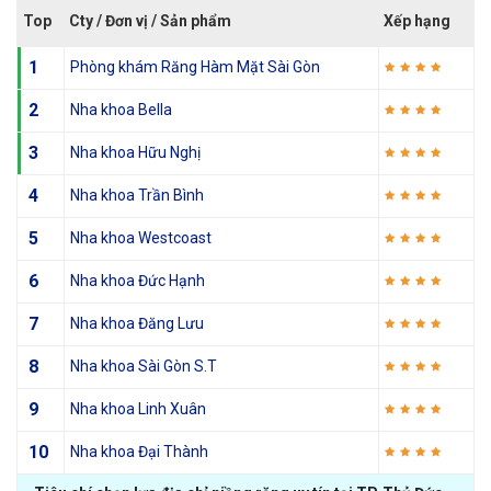
Top
Cty / Đơn vị / Sản phẩm
Xếp hạng
1
Phòng khám Răng Hàm Mặt Sài Gòn
2
Nha khoa Bella
3
Nha khoa Hữu Nghị
4
Nha khoa Trần Bình
5
Nha khoa Westcoast
6
Nha khoa Đức Hạnh
7
Nha khoa Đăng Lưu
8
Nha khoa Sài Gòn S.T
9
Nha khoa Linh Xuân
10
Nha khoa Đại Thành