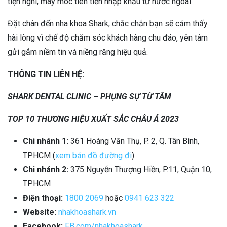
tiện nghi, máy móc tiên tiến nhập khẩu từ nước ngoài.
Đặt chân đến nha khoa Shark, chắc chắn bạn sẽ cảm thấy
hài lòng vì chế độ chăm sóc khách hàng chu đáo, yên tâm
gửi gắm niềm tin và niềng răng hiệu quả.
THÔNG TIN LIÊN HỆ:
SHARK DENTAL CLINIC – PHỤNG SỰ TỪ TÂM
TOP 10 THƯƠNG HIỆU XUẤT SẮC CHÂU Á 2023
Chi nhánh 1:
361 Hoàng Văn Thụ, P. 2, Q. Tân Bình,
TPHCM (
xem bản đồ đường đi
)
Chi nhánh 2:
375 Nguyễn Thượng Hiền, P.11, Quận 10,
TPHCM
Điện thoại:
1800 2069
hoặc
0941 623 322
Website:
nhakhoashark.vn
Facebook:
FB.com/nhakhoashark