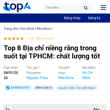
Đăng nhập
Đăng ký
Trang chủ
/
Sức Khoẻ
/
Nha Khoa
/
4.9/5 - (28 bình chọn)
Top 8 Địa chỉ niềng răng trong
suốt tại TPHCM: chất lượng tốt
Cập nhật
Tác giả /
Chuyên
Địa điểm
04/01/20
Reviewer
mục
Hồ Chí
26
Nguyễn Thảo
Nha Khoa
Minh
topAZ trên
ĐÃ KIỂM DUYỆT
BÌNH LUẬN (
0
)
To
Xếp