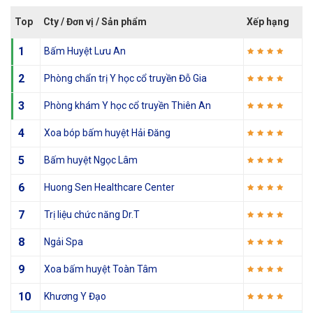
Top
Cty / Đơn vị / Sản phẩm
Xếp hạng
1
Bấm Huyệt Lưu An
2
Phòng chẩn trị Y học cổ truyền Đỗ Gia
3
Phòng khám Y học cổ truyền Thiên An
4
Xoa bóp bấm huyệt Hải Đăng
5
Bấm huyệt Ngọc Lâm
6
Huong Sen Healthcare Center
7
Trị liệu chức năng Dr.T
8
Ngải Spa
9
Xoa bấm huyệt Toàn Tâm
10
Khương Y Đạo