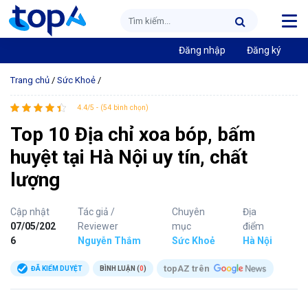
Đăng nhập
Đăng ký
Trang chủ
/
Sức Khoẻ
/
4.4/5 - (54 bình chọn)
Top 10 Địa chỉ xoa bóp, bấm
huyệt tại Hà Nội uy tín, chất
lượng
Cập nhật
Tác giả /
Chuyên
Địa
07/05/202
Reviewer
mục
điểm
6
Nguyễn Thắm
Sức Khoẻ
Hà Nội
topAZ trên
ĐÃ KIỂM DUYỆT
BÌNH LUẬN (
0
)