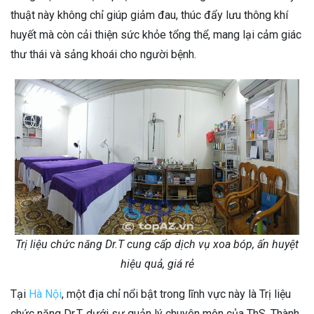
thuật này không chỉ giúp giảm đau, thúc đẩy lưu thông khí
huyết mà còn cải thiện sức khỏe tổng thể, mang lại cảm giác
thư thái và sảng khoái cho người bệnh.
Trị liệu chức năng Dr.T cung cấp dịch vụ xoa bóp, ấn huyệt
hiệu quả, giá rẻ
Tại
Hà Nội
, một địa chỉ nổi bật trong lĩnh vực này là Trị liệu
chức năng Dr.T, dưới sự quản lý chuyên môn của ThS. Thành