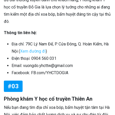
học cổ truyền Đỗ Gia là lựa chọn lý tưởng cho những ai đang
tìm kiếm một địa chỉ xoa bóp, bấm huyệt đáng tin cậy tại thủ
đô.
Thông tin liên hệ:
Địa chỉ: 79C Lý Nam Đế, P. Cửa Đông, Q. Hoàn Kiếm, Hà
Nội (
Xem đường đi
)
Điện thoại: 0904 560 031
Email: vuongdo.yhcttw@gmail.com
Facebook: FB.com/YHCTDOGIA
#03
Phòng khám Y học cổ truyền Thiên An
Nếu bạn đang tìm địa chỉ xoa bóp, bấm huyệt tận tâm tại Hà
Nội, việc đảm bảo chất lượng dịch vụ và sự chu đáo từ đội