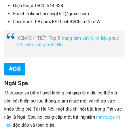
Điện thoại: 0845 544 334
Email: TrilieuchucnangDr.T@gmail.com
Facebook: FB.com/BSThanhBVChamCuuTW
XEM CHI TIẾT: Top 8
trung tâm vật lý trị liệu phục
hồi chức năng ở Hà Nội
#08
Ngải Spa
Massage và bấm huyệt không chỉ giúp làm dịu cơ thể mà
còn cải thiện sự lưu thông, giảm nhức mỏi và hỗ trợ sức
khỏe tổng thể. Tại Hà Nội, một địa chỉ nổi bật trong lĩnh vực
này là Ngải Spa, nơi cung cấp một trải nghiệm
massage trị
liệu
độc đáo và toàn diện.