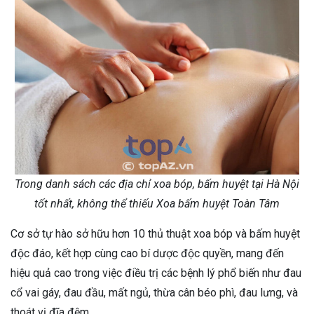
Trong danh sách các địa chỉ xoa bóp, bấm huyệt tại Hà Nội
tốt nhất, không thể thiếu Xoa bấm huyệt Toàn Tâm
Cơ sở tự hào sở hữu hơn 10 thủ thuật xoa bóp và bấm huyệt
độc đáo, kết hợp cùng cao bí dược độc quyền, mang đến
hiệu quả cao trong việc điều trị các bệnh lý phổ biến như đau
cổ vai gáy, đau đầu, mất ngủ, thừa cân béo phì, đau lưng, và
thoát vị đĩa đệm.