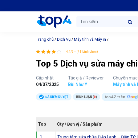
Trang chủ
/
Dịch Vụ
/
Máy tính và Máy in
/
4.1/5 - (71 bình chọn)
Top 5 Dịch vụ sửa máy chi
Cập nhật
Tác giả / Reviewer
Chuyên mục
04/07/2025
Bùi Như Ý
Máy tính và 
topAZ trên
ĐÃ KIỂM DUYỆT
BÌNH LUẬN (
0
)
Top
Cty / Đơn vị / Sản phẩm
1
Trung tâm sửa chữa Điện Lạnh – Điện Tử