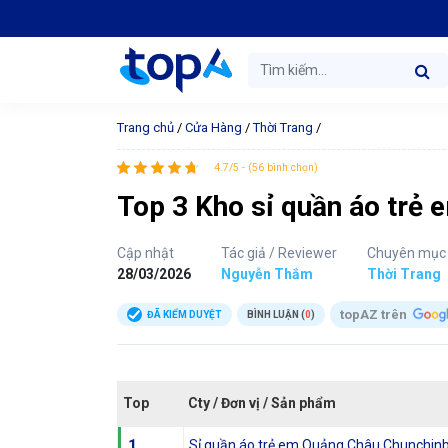
Trang chủ
/
Cửa Hàng
/
Thời Trang
/
4.7/5 - (56 bình chọn)
Top 3 Kho sỉ quần áo trẻ e
Cập nhật
Tác giả / Reviewer
Chuyên mục
28/03/2026
Nguyễn Thắm
Thời Trang
topAZ trên
ĐÃ KIỂM DUYỆT
BÌNH LUẬN (
0
)
Top
Cty / Đơn vị / Sản phẩm
1
Sỉ quần áo trẻ em Quảng Châu Chunchin