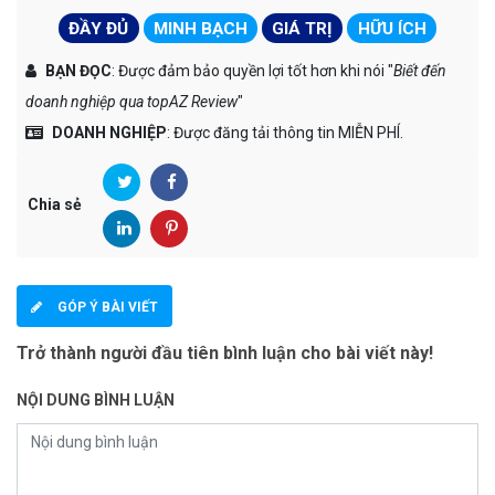
ĐẦY ĐỦ
MINH BẠCH
GIÁ TRỊ
HỮU ÍCH
BẠN ĐỌC
: Được đảm bảo quyền lợi tốt hơn khi nói "
Biết đến
doanh nghiệp qua topAZ Review
"
DOANH NGHIỆP
: Được đăng tải thông tin MIỄN PHÍ.
Chia sẻ
GÓP Ý BÀI VIẾT
Trở thành người đầu tiên bình luận cho bài viết này!
NỘI DUNG BÌNH LUẬN