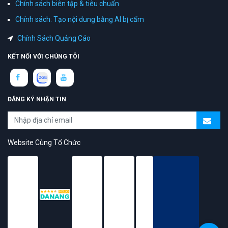
Chính sách biên tập & tiêu chuẩn
Chính sách: Tạo nội dung bằng AI bị cấm
Chính Sách Quảng Cáo
KẾT NỐI VỚI CHÚNG TÔI
ĐĂNG KÝ NHẬN TIN
Website Cùng Tổ Chức
topAZ Review vinh dự được người dùng bình chọn là nền tảng có
trải nghiệm tốt & chất lượng
© 2026 Bản quyền
TOPAZ.VN
- All rights reserved.