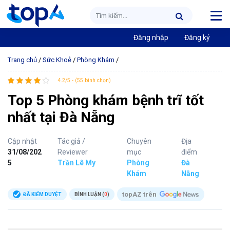
Đăng nhập
Đăng ký
Trang chủ
/
Sức Khoẻ
/
Phòng Khám
/
4.2/5 - (55 bình chọn)
Top 5 Phòng khám bệnh trĩ tốt
nhất tại Đà Nẵng
Cập nhật
Tác giả /
Chuyên
Địa
31/08/202
Reviewer
mục
điểm
5
Trần Lê My
Phòng
Đà
Khám
Nẵng
topAZ trên
ĐÃ KIỂM DUYỆT
BÌNH LUẬN (
0
)