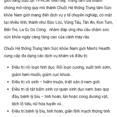
giới hàng đầu tại TP.HCM. Đến nay, Trung tâm đã nhanh
chóng mở rộng quy mô thành Chuỗi Hệ thống Trung tâm Sức
khỏe Nam giới mang đến dịch vụ y tế chuyên nghiệp, có mặt
tại nhiều tỉnh, thành như Bảo Lộc, Vũng Tàu, Tân An, Kon Tum,
Bến Tre, La Gi, Gò Công… nhằm đáp ứng nhu cầu chăm sóc
sức khỏe ngày càng tăng cao của cánh mày râu.
Chuỗi Hệ thống Trung tâm Sức khỏe Nam giới Men’s Health
cung cấp đa dạng các dịch vụ khám và điều trị:
Điều trị rối loạn tình dục: Rối loạn cương, xuất tinh sớm,
giảm ham muốn, giảm cực khoái…
Điều trị vô sinh – hiếm muộn, triệt sản ở nam giới.
Điều trị dị tật bẩm sinh cơ quan sinh dục nam: bao quy
đầu, bệnh lý bìu – tinh hoàn, lún hoặc cong dương vật,
lệch lỗ tiểu, nữ hóa tuyến vú…
Điều trị bệnh lý bìu, tinh hoàn, giãn tĩnh mạch thừng tinh.