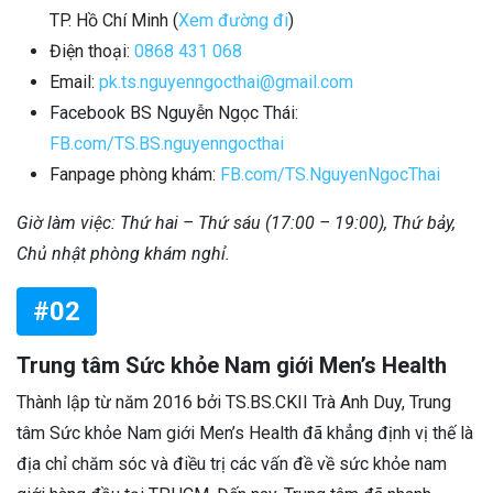
TP. Hồ Chí Minh (
Xem đường đi
)
Điện thoại:
0868 431 068
Email:
pk.ts.nguyenngocthai@gmail.com
Facebook BS Nguyễn Ngọc Thái:
FB.com/TS.BS.nguyenngocthai
Fanpage phòng khám:
FB.com/TS.NguyenNgocThai
Giờ làm việc: Thứ hai – Thứ sáu (17:00 – 19:00), Thứ bảy,
Chủ nhật phòng khám nghỉ.
#02
Trung tâm Sức khỏe Nam giới Men’s Health
Thành lập từ năm 2016 bởi TS.BS.CKII Trà Anh Duy, Trung
tâm Sức khỏe Nam giới Men’s Health đã khẳng định vị thế là
địa chỉ chăm sóc và điều trị các vấn đề về sức khỏe nam