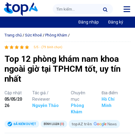
Đăng nhập
Đăng ký
Trang chủ
/
Sức Khoẻ
/
Phòng Khám
/
5/5 - (79 bình chọn)
Top 12 phòng khám nam khoa
ngoài giờ tại TPHCM tốt, uy tín
nhất
Cập nhật
Tác giả /
Chuyên
Địa điểm
05/05/20
Reviewer
mục
Hồ Chí
26
Nguyễn Thảo
Phòng
Minh
Khám
topAZ trên
ĐÃ KIỂM DUYỆT
BÌNH LUẬN (
0
)