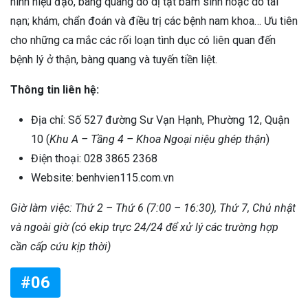
hình niệu đạo, bàng quang do dị tật bẩm sinh hoặc do tai
nạn; khám, chẩn đoán và điều trị các bệnh nam khoa… Ưu tiên
cho những ca mắc các rối loạn tình dục có liên quan đến
bệnh lý ở thận, bàng quang và tuyến tiền liệt.
Thông tin liên hệ:
Địa chỉ: Số 527 đường Sư Vạn Hạnh, Phường 12, Quận
10 (
Khu A – Tầng 4 – Khoa Ngoại niệu ghép thận
)
Điện thoại: 028 3865 2368
Website: benhvien115.com.vn
Giờ làm việc: Thứ 2 – Thứ 6 (7:00 – 16:30), Thứ 7, Chủ nhật
và ngoài giờ (có ekip trực 24/24 để xử lý các trường hợp
cần cấp cứu kịp thời)
#06