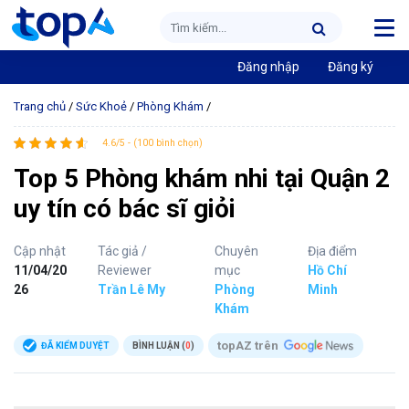
Đăng nhập
Đăng ký
Trang chủ
/
Sức Khoẻ
/
Phòng Khám
/
4.6/5 - (100 bình chọn)
Top 5 Phòng khám nhi tại Quận 2
uy tín có bác sĩ giỏi
Cập nhật
Tác giả /
Chuyên
Địa điểm
11/04/20
Reviewer
mục
Hồ Chí
26
Trần Lê My
Phòng
Minh
Khám
topAZ trên
ĐÃ KIỂM DUYỆT
BÌNH LUẬN (
0
)