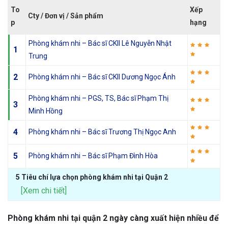
To
Xếp
Cty / Đơn vị / Sản phẩm
p
hạng
Phòng khám nhi – Bác sĩ CKII Lê Nguyễn Nhật
1
Trung
2
Phòng khám nhi – Bác sĩ CKII Dương Ngọc Ánh
Phòng khám nhi – PGS, TS, Bác sĩ Phạm Thị
3
Minh Hồng
4
Phòng khám nhi – Bác sĩ Trương Thị Ngọc Anh
5
Phòng khám nhi – Bác sĩ Phạm Đình Hòa
5 Tiêu chí lựa chọn phòng khám nhi tại Quận 2
[Xem chi tiết]
Phòng khám nhi tại quận 2 ngày càng xuất hiện nhiều để