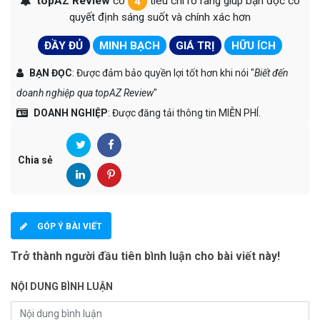
topAZ Review
có
4
tiêu chí rõ ràng giúp bạn đọc có
quyết định sáng suốt và chính xác hơn
ĐẦY ĐỦ
MINH BẠCH
GIÁ TRỊ
HỮU ÍCH
BẠN ĐỌC
: Được đảm bảo quyền lợi tốt hơn khi nói "
Biết đến
doanh nghiệp qua topAZ Review
"
DOANH NGHIỆP
: Được đăng tải thông tin MIỄN PHÍ.
Chia sẻ
GÓP Ý BÀI VIẾT
Trở thành người đầu tiên bình luận cho bài viết này!
NỘI DUNG BÌNH LUẬN