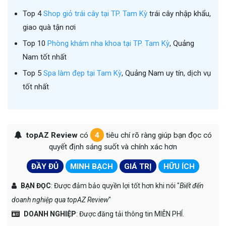
Top 4
Shop giỏ trái cây tại TP. Tam Kỳ
trái cây nhập khẩu,
giao quà tận nơi
Top 10
Phòng khám nha khoa tại TP. Tam Kỳ
, Quảng
Nam tốt nhất
Top 5
Spa làm đẹp tại Tam Kỳ
, Quảng Nam uy tín, dịch vụ
tốt nhất
topAZ Review
có
4
tiêu chí rõ ràng giúp bạn đọc có
quyết định sáng suốt và chính xác hơn
ĐẦY ĐỦ
MINH BẠCH
GIÁ TRỊ
HỮU ÍCH
BẠN ĐỌC
: Được đảm bảo quyền lợi tốt hơn khi nói "
Biết đến
doanh nghiệp qua topAZ Review
"
DOANH NGHIỆP
: Được đăng tải thông tin MIỄN PHÍ.