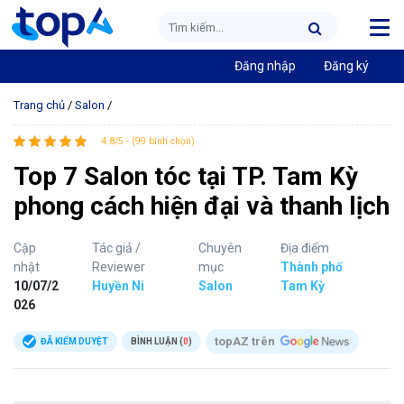
Đăng nhập
Đăng ký
Trang chủ
/
Salon
/
4.8/5 - (99 bình chọn)
Top 7 Salon tóc tại TP. Tam Kỳ
phong cách hiện đại và thanh lịch
Cập
Tác giả /
Chuyên
Địa điểm
nhật
Reviewer
mục
Thành phố
10/07/2
Huyền Ni
Salon
Tam Kỳ
026
topAZ trên
ĐÃ KIỂM DUYỆT
BÌNH LUẬN (
0
)