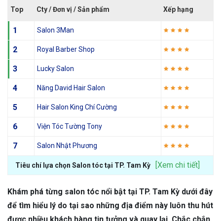
Top
Cty / Đơn vị / Sản phẩm
Xếp hạng
1
Salon 3Man
2
Royal Barber Shop
3
Lucky Salon
4
Năng David Hair Salon
5
Hair Salon King Chí Cường
6
Viện Tóc Tường Tony
7
Salon Nhật Phương
[Xem chi tiết]
Tiêu chí lựa chọn Salon tóc tại TP. Tam Kỳ
Khám phá từng salon tóc nổi bật tại TP. Tam Kỳ dưới đây
để tìm hiểu lý do tại sao những địa điểm này luôn thu hút
được nhiều khách hàng tin tưởng và quay lại. Chắc chắn