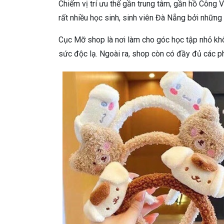
Chiếm vị trí ưu thế gần trung tâm, gần hồ Công V
rất nhiều học sinh, sinh viên Đà Nẵng bởi những 
Cục Mỡ shop là nơi làm cho góc học tập nhỏ k
sức độc lạ. Ngoài ra, shop còn có đầy đủ các ph