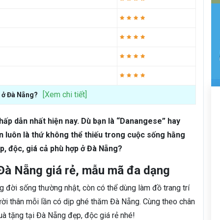
[Xem chi tiết]
ẻ ở Đà Nẵng?
ấp dẫn nhất hiện nay. Dù bạn là “Danangese” hay
ắn luôn là thứ không thể thiếu trong cuộc sống hằng
p, độc, giá cả phù hợp ở Đà Nẵng?
 Đà Nẵng giá rẻ, mẫu mã đa dạng
g đời sống thường nhật, còn có thể dùng làm đồ trang trí
ười thân mỗi lần có dịp ghé thăm Đà Nẵng. Cùng theo chân
 tặng tại Đà Nẵng đẹp, độc giá rẻ nhé!