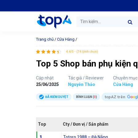
Trang chủ
/
Cửa Hàng
/
4.4/5 - (74 bình chọn)
Top 5 Shop bán phụ kiện q
Cập nhật
Tác giả / Reviewer
Chuyên mục
25/06/2025
Nguyễn Thảo
Cửa Hàng
topAZ trên
ĐÃ KIỂM DUYỆT
BÌNH LUẬN (
0
)
Top
Cty / Đơn vị / Sản phẩm
1
Totoro 1988 – Đà Nẵng