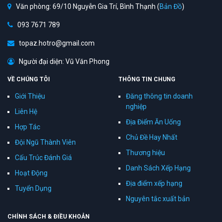
Văn phòng: 69/10 Nguyễn Gia Trí, Bình Thạnh (
Bản Đồ
)
093 7671 789
topaz.hotro@gmail.com
Người đại diện: Vũ Văn Phong
VỀ CHÚNG TÔI
THÔNG TIN CHUNG
Giới Thiệu
Đăng thông tin doanh
nghiệp
Liên Hệ
Địa Điểm Ăn Uống
Hợp Tác
Chủ Đề Hay Nhất
Đội Ngũ Thành Viên
Thương hiệu
Cấu Trúc Đánh Giá
Danh Sách Xếp Hạng
Hoạt Động
Địa điểm xếp hạng
Tuyển Dụng
Nguyên tắc xuất bản
CHÍNH SÁCH & ĐIỀU KHOẢN