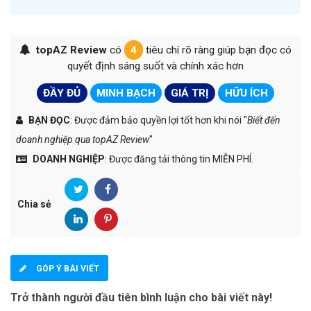
topAZ Review
có
4
tiêu chí rõ ràng giúp bạn đọc có
quyết định sáng suốt và chính xác hơn
ĐẦY ĐỦ
MINH BẠCH
GIÁ TRỊ
HỮU ÍCH
BẠN ĐỌC
: Được đảm bảo quyền lợi tốt hơn khi nói "
Biết đến
doanh nghiệp qua topAZ Review
"
DOANH NGHIỆP
: Được đăng tải thông tin MIỄN PHÍ.
Chia sẻ
GÓP Ý BÀI VIẾT
Trở thành người đầu tiên bình luận cho bài viết này!