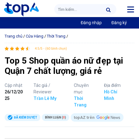
Đăng nhập
Đăng ký
Trang chủ
/
Cửa Hàng
/
Thời Trang
/
4.5/5 - (60 bình chọn)
Top 5 Shop quần áo nữ đẹp tại
Quận 7 chất lượng, giá rẻ
Cập nhật
Tác giả /
Chuyên
Địa điểm
26/12/20
Reviewer
mục
Hồ Chí
25
Trần Lê My
Thời
Minh
Trang
topAZ trên
ĐÃ KIỂM DUYỆT
BÌNH LUẬN (
0
)