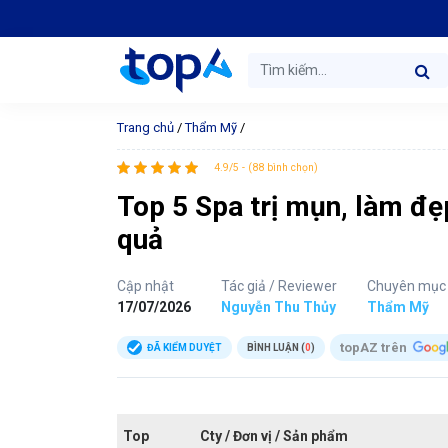
Trang chủ
/
Thẩm Mỹ
/
4.9/5 - (88 bình chọn)
Top 5 Spa trị mụn, làm đẹp
quả
Cập nhật
Tác giả / Reviewer
Chuyên mục
17/07/2026
Nguyễn Thu Thủy
Thẩm Mỹ
topAZ trên
ĐÃ KIỂM DUYỆT
BÌNH LUẬN (
0
)
Top
Cty / Đơn vị / Sản phẩm