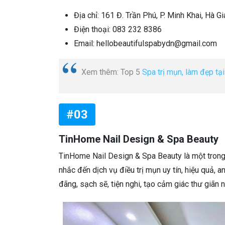
Địa chỉ: 161 Đ. Trần Phú, P. Minh Khai, Hà G
Điện thoại: 083 232 8386
Email: hellobeautifulspabydn@gmail.com
Xem thêm: Top 5
Spa trị mụn, làm đẹp tạ
#03
TinHome Nail Design & Spa Beauty
TinHome Nail Design & Spa Beauty là một tron
nhắc đến dịch vụ điều trị mụn uy tín, hiệu quả, 
đãng, sạch sẽ, tiện nghi, tạo cảm giác thư giãn 