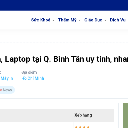
Sức Khoẻ
Thẩm Mỹ
Giáo Dục
Dịch Vụ
, Laptop tại Q. Bình Tân uy tính, nh
c
Địa điểm
 Máy in
Hồ Chí Minh
Xếp hạng