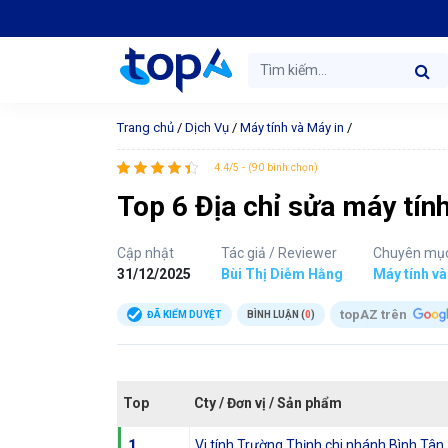
Trang chủ
/
Dịch Vụ
/
Máy tính và Máy in
/
4.4/5 - (90 bình chọn)
Top 6 Địa chỉ sửa máy tính
Cập nhật
Tác giả / Reviewer
Chuyên mụ
31/12/2025
Bùi Thị Diễm Hằng
Máy tính và
topAZ trên
ĐÃ KIỂM DUYỆT
BÌNH LUẬN (
0
)
Top
Cty / Đơn vị / Sản phẩm
1
Vi tính Trường Thịnh chi nhánh Bình Tân