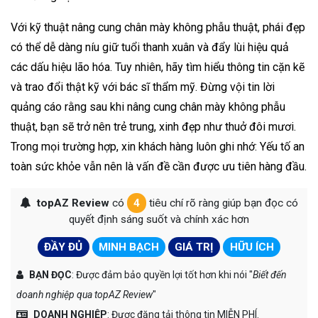
Với kỹ thuật nâng cung chân mày không phẫu thuật, phái đẹp
có thể dễ dàng níu giữ tuổi thanh xuân và đẩy lùi hiệu quả
các dấu hiệu lão hóa. Tuy nhiên, hãy tìm hiểu thông tin cặn kẽ
và trao đổi thật kỹ với bác sĩ thẩm mỹ. Đừng vội tin lời
quảng cáo rằng sau khi nâng cung chân mày không phẫu
thuật, bạn sẽ trở nên trẻ trung, xinh đẹp như thuở đôi mươi.
Trong mọi trường hợp, xin khách hàng luôn ghi nhớ: Yếu tố an
toàn sức khỏe vẫn nên là vấn đề cần được ưu tiên hàng đầu.
topAZ Review
có
4
tiêu chí rõ ràng giúp bạn đọc có
quyết định sáng suốt và chính xác hơn
ĐẦY ĐỦ
MINH BẠCH
GIÁ TRỊ
HỮU ÍCH
BẠN ĐỌC
: Được đảm bảo quyền lợi tốt hơn khi nói "
Biết đến
doanh nghiệp qua topAZ Review
"
DOANH NGHIỆP
: Được đăng tải thông tin MIỄN PHÍ.