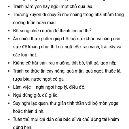
Tránh nằm yên hay ngồi một chỗ quá lâu.
Thường xuyên di chuyển nhẹ nhàng trong nhà nhằm tăng
cường tuần hoàn máu.
Bổ sung nhiều nước để thanh lọc cơ thể.
Ăn nhiều thực phẩm giúp bồi bổ sức khỏe và nâng cao
sức đề kháng như: thịt cá, ngũ cốc, rau xanh, trái cây và
các loại hạt.
Kiêng cữ hải sản, rau muống, thịt bò, thịt gà, gạo nếp…
Tránh xa thức ăn cay nóng, quá mặn, quá ngọt, thuốc lá,
rượu bia, nước ngọt có ga…
Làm việc – nghỉ ngơi hợp lý, điều độ.
Ngủ đúng giờ, đủ giấc.
Suy nghĩ lạc quan, thư giãn tinh thần với bộ môn yoga
hoặc thiền định.
Tuân thủ mọi chỉ dẫn của bác sĩ và chủ động tái khám
đúng hẹn.