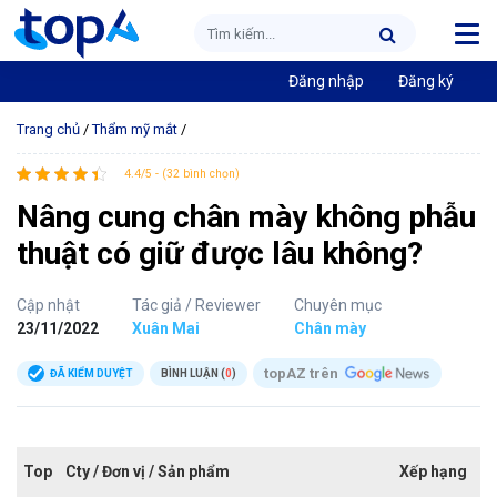
Đăng nhập
Đăng ký
Trang chủ
/
Thẩm mỹ mắt
/
4.4/5 - (32 bình chọn)
Nâng cung chân mày không phẫu
thuật có giữ được lâu không?
Cập nhật
Tác giả / Reviewer
Chuyên mục
23/11/2022
Xuân Mai
Chân mày
topAZ trên
ĐÃ KIỂM DUYỆT
BÌNH LUẬN (
0
)
Top
Cty / Đơn vị / Sản phẩm
Xếp hạng