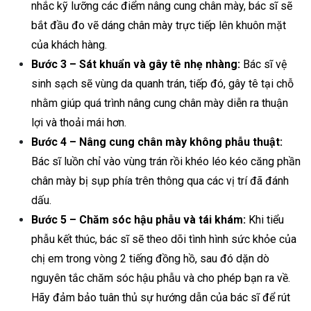
nhắc kỹ lưỡng các điểm nâng cung chân mày, bác sĩ sẽ
bắt đầu đo vẽ dáng chân mày trực tiếp lên khuôn mặt
của khách hàng.
Bước 3 – Sát khuẩn và gây tê nhẹ nhàng:
Bác sĩ vệ
sinh sạch sẽ vùng da quanh trán, tiếp đó, gây tê tại chỗ
nhằm giúp quá trình nâng cung chân mày diễn ra thuận
lợi và thoải mái hơn.
Bước 4 – Nâng cung chân mày không phẫu thuật:
Bác sĩ luồn chỉ vào vùng trán rồi khéo léo kéo căng phần
chân mày bị sụp phía trên thông qua các vị trí đã đánh
dấu.
Bước 5 – Chăm sóc hậu phẫu và tái khám:
Khi tiểu
phẫu kết thúc, bác sĩ sẽ theo dõi tình hình sức khỏe của
chị em trong vòng 2 tiếng đồng hồ, sau đó dặn dò
nguyên tắc chăm sóc hậu phẫu và cho phép bạn ra về.
Hãy đảm bảo tuân thủ sự hướng dẫn của bác sĩ để rút