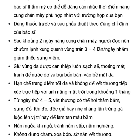
bác sĩ thẩm mỹ có thể dễ dàng cân nhắc thời điểm nâng
cung chân mày phù hợp nhất với trường hợp của bạn.
Dùng thuốc trước và sau phẫu thuật theo đúng chỉ định
của bác sĩ.
Sau khoảng 2 ngày nâng cung chân mày, người đọc nên
chườm lạnh xung quanh vùng trán 3 – 4 lần/ngày nhằm
giảm thiểu sưng viêm.
Giữ vùng da được can thiệp luôn sạch sẽ, thoáng mát,
tránh để nước dơ và bụi bẩn bám vào bề mặt da.
Hạn chế trang điểm tối đa và không để vết thương tiếp
xúc trực tiếp với ánh nắng mặt trời trong khoảng 1 tháng.
Từ ngày thứ 4 – 5, vết thương có thể hơi thâm bầm,
sưng đỏ. Khi đó, độc giả hãy nhẹ nhàng lăn trứng gà
luộc lên vị trí này để làm tan máu bầm.
Nằm ngửa khi ngủ, tránh nằm sấp, nằm nghiêng.
Không đụng chạm, xoa bóp, sờ nắn vết thương.