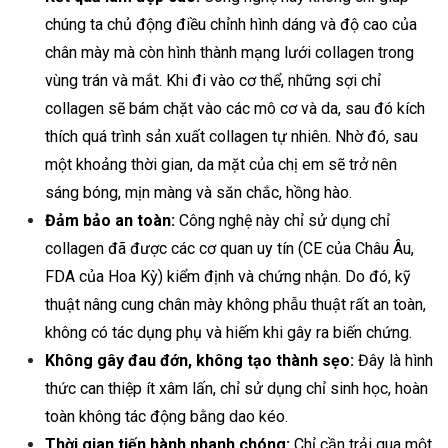
chúng ta chủ động điều chỉnh hình dáng và độ cao của
chân mày mà còn hình thành mạng lưới collagen trong
vùng trán và mắt. Khi đi vào cơ thể, những sợi chỉ
collagen sẽ bám chặt vào các mô cơ và da, sau đó kích
thích quá trình sản xuất collagen tự nhiên. Nhờ đó, sau
một khoảng thời gian, da mặt của chị em sẽ trở nên
sáng bóng, mịn màng và săn chắc, hồng hào.
Đảm bảo an toàn:
Công nghệ này chỉ sử dụng chỉ
collagen đã được các cơ quan uy tín (CE của Châu Âu,
FDA của Hoa Kỳ) kiểm định và chứng nhận. Do đó, kỹ
thuật nâng cung chân mày không phẫu thuật rất an toàn,
không có tác dụng phụ và hiếm khi gây ra biến chứng.
Không gây đau đớn, không tạo thành sẹo:
Đây là hình
thức can thiệp ít xâm lấn, chỉ sử dụng chỉ sinh học, hoàn
toàn không tác động bằng dao kéo.
Thời gian tiến hành nhanh chóng:
Chỉ cần trải qua một