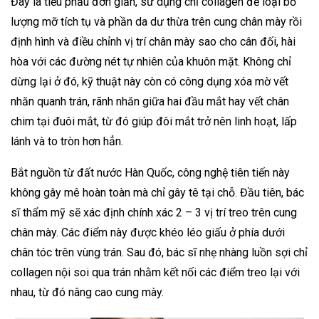
Đây là tiểu phẫu đơn giản, sử dụng chỉ collagen để loại bỏ
lượng mỡ tích tụ và phần da dư thừa trên cung chân mày rồi
định hình và điều chỉnh vị trí chân mày sao cho cân đối, hài
hòa với các đường nét tự nhiên của khuôn mặt. Không chỉ
dừng lại ở đó, kỹ thuật này còn có công dụng xóa mờ vết
nhăn quanh trán, rãnh nhăn giữa hai đầu mắt hay vết chân
chim tại đuôi mắt, từ đó giúp đôi mắt trở nên linh hoạt, lấp
lánh và to tròn hơn hẳn.
Bắt nguồn từ đất nước Hàn Quốc, công nghệ tiên tiến này
không gây mê hoàn toàn mà chỉ gây tê tại chỗ. Đầu tiên, bác
sĩ thẩm mỹ sẽ xác định chính xác 2 – 3 vị trí treo trên cung
chân mày. Các điểm này được khéo léo giấu ở phía dưới
chân tóc trên vùng trán. Sau đó, bác sĩ nhẹ nhàng luồn sợi chỉ
collagen nội soi qua trán nhằm kết nối các điểm treo lại với
nhau, từ đó nâng cao cung mày.