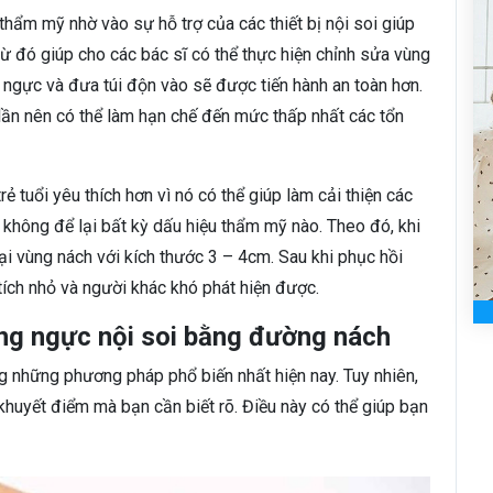
hẩm mỹ nhờ vào sự hỗ trợ của các thiết bị nội soi giúp
ừ đó giúp cho các bác sĩ có thể thực hiện chỉnh sửa vùng
 ngực và đưa túi độn vào sẽ được tiến hành an toàn hơn.
lần nên có thể làm hạn chế đến mức thấp nhất các tổn
tuổi yêu thích hơn vì nó có thể giúp làm cải thiện các
 không để lại bất kỳ dấu hiệu thẩm mỹ nào. Theo đó, khi
ại vùng nách với kích thước 3 – 4cm. Sau khi phục hồi
tích nhỏ và người khác khó phát hiện được.
ng ngực nội soi bằng đường nách
 những phương pháp phổ biến nhất hiện nay. Tuy nhiên,
khuyết điểm mà bạn cần biết rõ. Điều này có thể giúp bạn