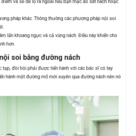
ết điểm và sẽ dễ lộ ra ngoài nếu bạn mặc áo sát nách hoặc
phương pháp khác. Thông thường các phương pháp nội soi
t.
xâm lấn khoang ngực và cả vùng nách. Điều này khiến cho
nh hơn.
 nội soi bằng đường nách
ạp, đòi hỏi phải được tiến hành với các bác sĩ có tay
 tiến hành một đường mổ mới xuyên qua đường nách nên nó