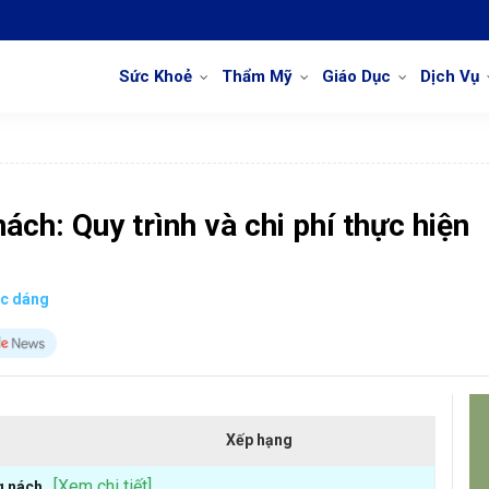
Sức Khoẻ
Thẩm Mỹ
Giáo Dục
Dịch Vụ
ch: Quy trình và chi phí thực hiện
c dáng
Xếp hạng
[Xem chi tiết]
g nách