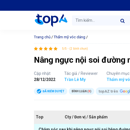
Trang chủ
/
Thẩm mỹ vóc dáng
/
5/5 - (2 bình chọn)
Nâng ngực nội soi đường ná
Cập nhật
Tác giả / Reviewer
Chuyên mục
28/12/2022
Trần Lê My
Thẩm mỹ vó
topAZ trên
ĐÃ KIỂM DUYỆT
BÌNH LUẬN (
0
)
Top
Cty / Đơn vị / Sản phẩm
Chăm sóc sau khi nâng ngực nội soi bằng đườn