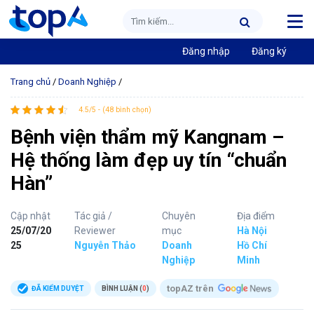
Đăng nhập
Đăng ký
Trang chủ
/
Doanh Nghiệp
/
4.5/5 - (48 bình chọn)
Bệnh viện thẩm mỹ Kangnam –
Hệ thống làm đẹp uy tín “chuẩn
Hàn”
Cập nhật
Tác giả /
Chuyên
Địa điểm
25/07/20
Reviewer
mục
Hà Nội
25
Nguyễn Thảo
Doanh
Hồ Chí
Nghiệp
Minh
topAZ trên
ĐÃ KIỂM DUYỆT
BÌNH LUẬN (
0
)