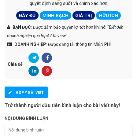
quyết định sáng suốt và chính xác hơn
ĐẦY ĐỦ
MINH BẠCH
GIÁ TRỊ
HỮU ÍCH
BẠN ĐỌC
: Được đảm bảo quyền lợi tốt hơn khi nói "
Biết đến
doanh nghiệp qua topAZ Review
"
DOANH NGHIỆP
: Được đăng tải thông tin MIỄN PHÍ.
Chia sẻ
GÓP Ý BÀI VIẾT
Trở thành người đầu tiên bình luận cho bài viết này!
NỘI DUNG BÌNH LUẬN