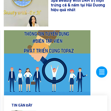
Spa Beauty With DRH trị mụn
trứng cá & nám tại Hải Dương
hiệu quả nhất
TIN GẦN ĐÂY