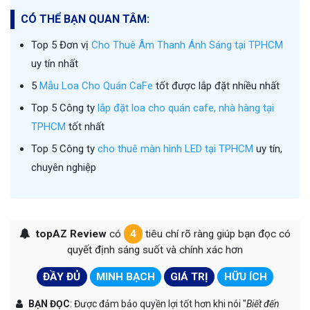
CÓ THỂ BẠN QUAN TÂM:
Top 5 Đơn vị
Cho Thuê Âm Thanh Ánh Sáng tại TPHCM
uy tín nhất
5
Mẫu Loa Cho Quán CaFe
tốt được lắp đặt nhiều nhất
Top 5 Công ty
lắp đặt loa cho quán cafe, nhà hàng tại
TPHCM
tốt nhất
Top 5 Công ty
cho thuê màn hình LED tại TPHCM
uy tín,
chuyên nghiệp
topAZ Review
có
4
tiêu chí rõ ràng giúp bạn đọc có
quyết định sáng suốt và chính xác hơn
ĐẦY ĐỦ
MINH BẠCH
GIÁ TRỊ
HỮU ÍCH
BẠN ĐỌC
: Được đảm bảo quyền lợi tốt hơn khi nói "
Biết đến