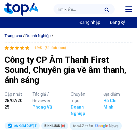
Đăng nhập
Đăng ký
Trang chủ
/
Doanh Nghiệp
/
4.9/5 - (51 bình chọn)
Công ty CP Âm Thanh First
Sound, Chuyên gia về âm thanh,
ánh sáng
Cập nhật
Tác giả /
Chuyên
Địa điểm
25/07/20
Reviewer
mục
Hồ Chí
25
Phong Vũ
Doanh
Minh
Nghiệp
topAZ trên
ĐÃ KIỂM DUYỆT
BÌNH LUẬN (
0
)