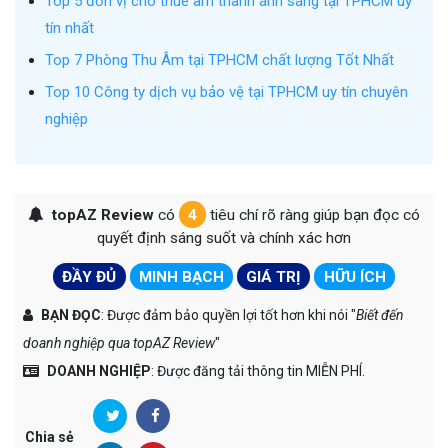
Top 5 đơn vị cho thuê âm thanh ánh sáng tại TPHCM uy
tín nhất
Top 7 Phòng Thu Âm tại TPHCM chất lượng Tốt Nhất
Top 10 Công ty dịch vụ bảo vệ tại TPHCM uy tín chuyên
nghiệp
topAZ Review
có
4
tiêu chí rõ ràng giúp bạn đọc có
quyết định sáng suốt và chính xác hơn
ĐẦY ĐỦ
MINH BẠCH
GIÁ TRỊ
HỮU ÍCH
BẠN ĐỌC
: Được đảm bảo quyền lợi tốt hơn khi nói "
Biết đến
doanh nghiệp qua topAZ Review
"
DOANH NGHIỆP
: Được đăng tải thông tin MIỄN PHÍ.
Chia sẻ