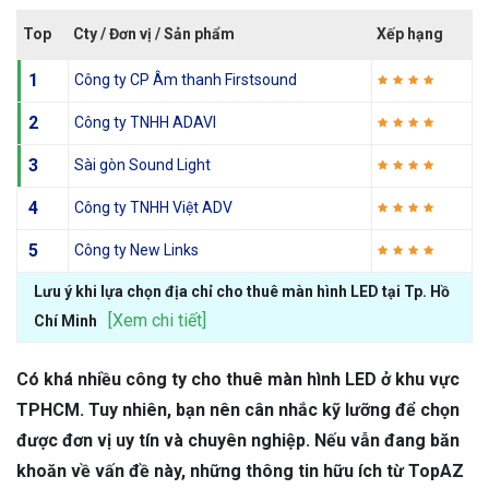
Top
Cty / Đơn vị / Sản phẩm
Xếp hạng
1
Công ty CP Âm thanh Firstsound
2
Công ty TNHH ADAVI
3
Sài gòn Sound Light
4
Công ty TNHH Việt ADV
5
Công ty New Links
Lưu ý khi lựa chọn địa chỉ cho thuê màn hình LED tại Tp. Hồ
[Xem chi tiết]
Chí Minh
Có khá nhiều công ty cho thuê màn hình LED ở khu vực
TPHCM. Tuy nhiên, bạn nên cân nhắc kỹ lưỡng để chọn
được đơn vị uy tín và chuyên nghiệp. Nếu vẫn đang băn
khoăn về vấn đề này, những thông tin hữu ích từ TopAZ