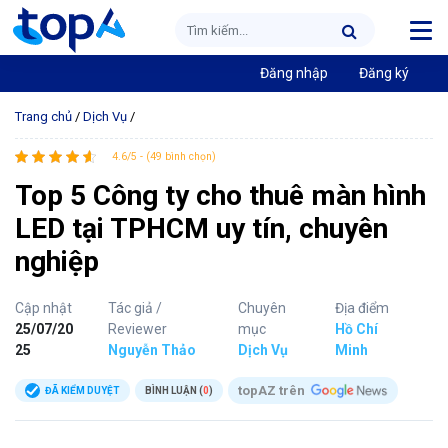
Đăng nhập
Đăng ký
Trang chủ
/
Dịch Vụ
/
4.6/5 - (49 bình chọn)
Top 5 Công ty cho thuê màn hình
LED tại TPHCM uy tín, chuyên
nghiệp
Cập nhật
Tác giả /
Chuyên
Địa điểm
25/07/20
Reviewer
mục
Hồ Chí
25
Nguyễn Thảo
Dịch Vụ
Minh
topAZ trên
ĐÃ KIỂM DUYỆT
BÌNH LUẬN (
0
)