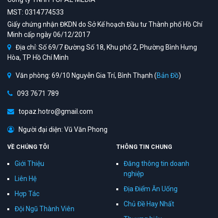
MST: 0314774533
Giấy chứng nhận ĐKDN do Sở Kế hoạch Đầu tư Thành phố Hồ Chí
Minh cấp ngày 06/12/2017
Địa chỉ: Số 69/7 Đường Số 18, Khu phố 2, Phường Bình Hưng
Hòa, TP Hồ Chí Minh
Văn phòng: 69/10 Nguyễn Gia Trí, Bình Thạnh (
Bản Đồ
)
093 7671 789
topaz.hotro@gmail.com
Người đại diện: Vũ Văn Phong
VỀ CHÚNG TÔI
THÔNG TIN CHUNG
Giới Thiệu
Đăng thông tin doanh
nghiệp
Liên Hệ
Địa Điểm Ăn Uống
Hợp Tác
Chủ Đề Hay Nhất
Đội Ngũ Thành Viên