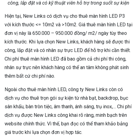
công, lắp đặt và có kỹ thuật viên hỗ trợ trong suốt sự kiện
Hiện tại, New Links có dịch vụ cho thuê màn hình LED P3
với kích thước <= 10m2 và >10m2. Giá thuê màn hình LED tại
đơn vị này là 650.000 – 950.000 đồng/ m2/ ngày tùy theo
kích thước. Khi lựa chọn New Links, khách hàng sẽ được thi
công, lắp đặt và có nhân sự trực LED để hỗ trợ khi cần thiết.
Chi phí thuê màn hình LED đã bao gồm cả chi phí thi công,
nhân sự trực nên khách hàng có thể an tâm không phát sinh
thêm bất cứ chi phí nào.
Ngoài cho thuê màn hình LED, công ty New Links còn có
dịch vụ cho thuê trọn gói sự kiện từ nhà bạt, backdrop, bục
sân khấu, bàn tròn tiệc, âm thanh, ánh sáng, trụ inox,… Chi phí
dịch vụ được New Links công khai rõ ràng, minh bạch trên
website chính thức. Vì thế, bạn đọc có thể tham khảo bảng
giá trước khi lựa chọn đơn vị hợp tác.