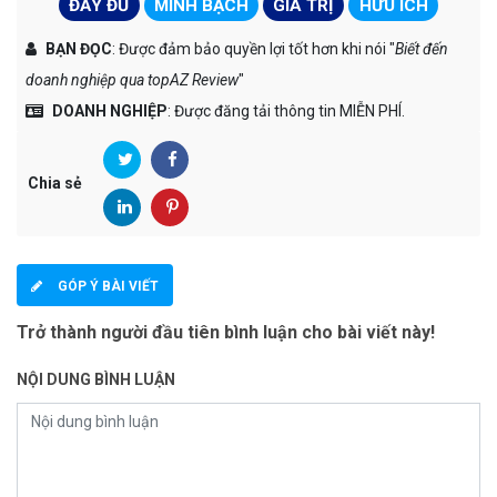
ĐẦY ĐỦ
MINH BẠCH
GIÁ TRỊ
HỮU ÍCH
BẠN ĐỌC
: Được đảm bảo quyền lợi tốt hơn khi nói "
Biết đến
doanh nghiệp qua topAZ Review
"
DOANH NGHIỆP
: Được đăng tải thông tin MIỄN PHÍ.
Chia sẻ
GÓP Ý BÀI VIẾT
Trở thành người đầu tiên bình luận cho bài viết này!
NỘI DUNG BÌNH LUẬN