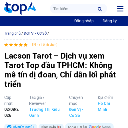
Đăng nhập
Đăng ký
Trang chủ
/
Đơn Vị - Cơ Sở
/
5/5 - (1 bình chọn)
Lacson Tarot – Dịch vụ xem
Tarot Top đầu TPHCM: Không
mê tín dị đoan, Chỉ dẫn lối phát
triển
Cập
Tác giả /
Chuyên
Địa điểm
nhật
Reviewer
mục
Hồ Chí
02/08/2
Trương Thị Kiều
Đơn Vị -
Minh
026
Oanh
Cơ Sở
topAZ trên
ĐÃ KIỂM DUYỆT
BÌNH LUẬN (
0
)