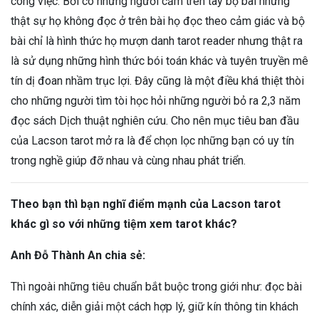
công việc. Bởi có những người cầm trên tay bộ bài nhưng
thật sự họ không đọc ở trên bài họ đọc theo cảm giác và bộ
bài chỉ là hình thức họ mượn danh tarot reader nhưng thật ra
là sử dụng những hình thức bói toán khác và tuyên truyền mê
tín dị đoan nhầm trục lợi. Đây cũng là một điều khá thiệt thòi
cho những người tìm tòi học hỏi những người bỏ ra 2,3 năm
đọc sách Dịch thuật nghiên cứu. Cho nên mục tiêu ban đầu
của Lacson tarot mở ra là để chọn lọc những bạn có uy tín
trong nghề giúp đỡ nhau và cùng nhau phát triển.
Theo bạn thì bạn nghĩ điểm mạnh của Lacson tarot
khác gì so với những tiệm xem tarot khác?
Anh Đỗ Thành An chia sẻ:
Thì ngoài những tiêu chuẩn bắt buộc trong giới như: đọc bài
chính xác, diễn giải một cách hợp lý, giữ kín thông tin khách