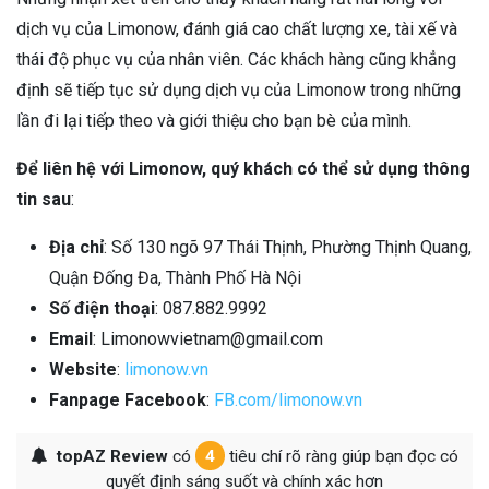
dịch vụ của Limonow, đánh giá cao chất lượng xe, tài xế và
thái độ phục vụ của nhân viên. Các khách hàng cũng khẳng
định sẽ tiếp tục sử dụng dịch vụ của Limonow trong những
lần đi lại tiếp theo và giới thiệu cho bạn bè của mình.
Để liên hệ với Limonow, quý khách có thể sử dụng thông
tin sau
:
Địa chỉ
: Số 130 ngõ 97 Thái Thịnh, Phường Thịnh Quang,
Quận Đống Đa, Thành Phố Hà Nội
Số điện thoại
: 087.882.9992
Email
: Limonowvietnam@gmail.com
Website
:
limonow.vn
Fanpage Facebook
:
FB.com/limonow.vn
topAZ Review
có
4
tiêu chí rõ ràng giúp bạn đọc có
quyết định sáng suốt và chính xác hơn