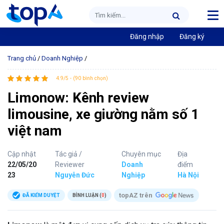
Đăng nhập
Đăng ký
Trang chủ
/
Doanh Nghiệp
/
4.9/5 - (90 bình chọn)
Limonow: Kênh review
limousine, xe giường nằm số 1
việt nam
Cập nhật
Tác giả /
Chuyên mục
Địa
22/05/20
Reviewer
Doanh
điểm
23
Nguyễn Đức
Nghiệp
Hà Nội
topAZ trên
ĐÃ KIỂM DUYỆT
BÌNH LUẬN (
0
)