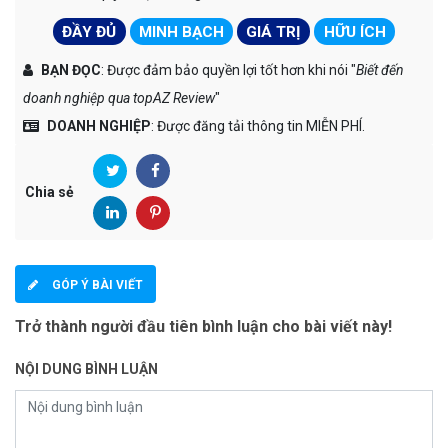
ĐẦY ĐỦ
MINH BẠCH
GIÁ TRỊ
HỮU ÍCH
BẠN ĐỌC
: Được đảm bảo quyền lợi tốt hơn khi nói "
Biết đến
doanh nghiệp qua topAZ Review
"
DOANH NGHIỆP
: Được đăng tải thông tin MIỄN PHÍ.
Chia sẻ
GÓP Ý BÀI VIẾT
Trở thành người đầu tiên bình luận cho bài viết này!
NỘI DUNG BÌNH LUẬN