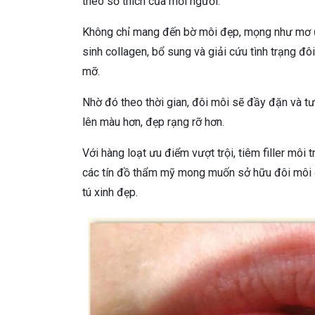
theo sở thích của mỗi người.
Không chỉ mang đến bờ môi đẹp, mọng như mơ ước,
sinh collagen, bổ sung và giải cứu tình trạng đ
mỡ.
Nhờ đó theo thời gian, đôi môi sẽ đầy đặn và tươ
lên màu hơn, đẹp rạng rỡ hơn.
Với hàng loạt ưu điểm vượt trội, tiêm filler môi
các tín đồ thẩm mỹ mong muốn sở hữu đôi môi 
tú xinh đẹp.