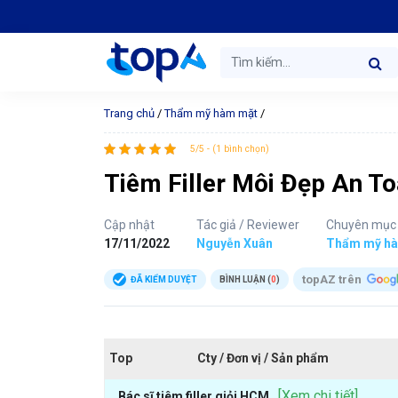
Trang chủ
/
Thẩm mỹ hàm mặt
/
5/5 - (1 bình chọn)
Tiêm Filler Môi Đẹp An T
Cập nhật
Tác giả / Reviewer
Chuyên mục
17/11/2022
Nguyễn Xuân
Thẩm mỹ h
topAZ trên
ĐÃ KIỂM DUYỆT
BÌNH LUẬN (
0
)
Top
Cty / Đơn vị / Sản phẩm
[Xem chi tiết]
Bác sĩ tiêm filler giỏi HCM