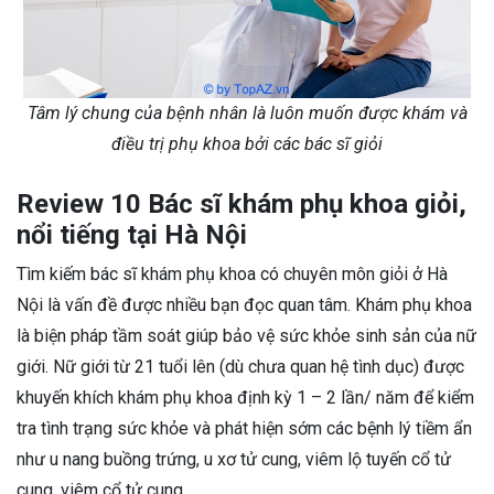
Tâm lý chung của bệnh nhân là luôn muốn được khám và
điều trị phụ khoa bởi các bác sĩ giỏi
Review 10 Bác sĩ khám phụ khoa giỏi,
nổi tiếng tại Hà Nội
Tìm kiếm bác sĩ khám phụ khoa có chuyên môn giỏi ở Hà
Nội là vấn đề được nhiều bạn đọc quan tâm. Khám phụ khoa
là biện pháp tầm soát giúp bảo vệ sức khỏe sinh sản của nữ
giới. Nữ giới từ 21 tuổi lên (dù chưa quan hệ tình dục) được
khuyến khích khám phụ khoa định kỳ 1 – 2 lần/ năm để kiểm
tra tình trạng sức khỏe và phát hiện sớm các bệnh lý tiềm ẩn
như u nang buồng trứng, u xơ tử cung, viêm lộ tuyến cổ tử
cung, viêm cổ tử cung,…