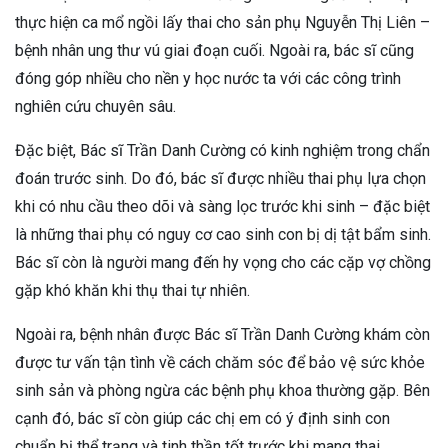
thực hiện ca mổ ngồi lấy thai cho sản phụ Nguyễn Thị Liên –
bệnh nhân ung thư vú giai đoạn cuối. Ngoài ra, bác sĩ cũng
đóng góp nhiều cho nền y học nước ta với các công trình
nghiên cứu chuyên sâu.
Đặc biệt, Bác sĩ Trần Danh Cường có kinh nghiệm trong chẩn
đoán trước sinh. Do đó, bác sĩ được nhiều thai phụ lựa chọn
khi có nhu cầu theo dõi và sàng lọc trước khi sinh – đặc biệt
là những thai phụ có nguy cơ cao sinh con bị dị tật bẩm sinh.
Bác sĩ còn là người mang đến hy vọng cho các cặp vợ chồng
gặp khó khăn khi thụ thai tự nhiên.
Ngoài ra, bệnh nhân được Bác sĩ Trần Danh Cường khám còn
được tư vấn tận tình về cách chăm sóc để bảo vệ sức khỏe
sinh sản và phòng ngừa các bệnh phụ khoa thường gặp. Bên
cạnh đó, bác sĩ còn giúp các chị em có ý định sinh con
chuẩn bị thể trạng và tinh thần tốt trước khi mang thai.