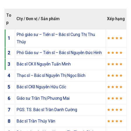
To
Cty / Đơn vị / Sản phẩm
Xếp hạng
p
Phó giáo sư – Tiến sĩ – Bác sĩ Cung Thị Thu
1
Thủy
2
Phó Giáo sư – Tiến sĩ – Bác sĩ Nguyễn Đức Hinh
3
Bác sĩ CK II Nguyễn Tuấn Minh
4
Thạc sĩ – Bác sĩ Nguyễn Thị Ngọc Bích
5
Bác sĩ CKII Nguyễn Hữu Cốc
6
Giáo sư Trần Thị Phương Mai
7
PGS. TS. Bác sĩ Trần Danh Cường
8
Bác sĩ Trần Thúy Vân