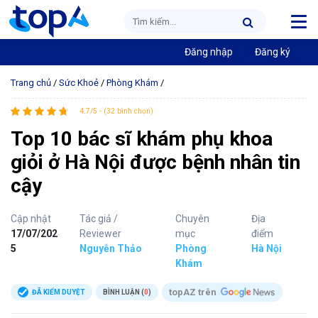
Đăng nhập
Đăng ký
Trang chủ
/
Sức Khoẻ
/
Phòng Khám
/
4.7/5 - (32 bình chọn)
Top 10 bác sĩ khám phụ khoa
giỏi ở Hà Nội được bệnh nhân tin
cậy
Cập nhật
Tác giả /
Chuyên
Địa
17/07/202
Reviewer
mục
điểm
5
Nguyễn Thảo
Phòng
Hà Nội
Khám
topAZ trên
ĐÃ KIỂM DUYỆT
BÌNH LUẬN (
0
)