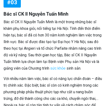
#03
Bác sĩ CK II Nguyễn Tuấn Minh
Bác sĩ CK II Nguyễn Tuấn Minh là một trong những bác sĩ
khám phụ khoa giỏi, nổi tiếng tại Hà Nội. Tính đến thời điểm
hiện tại, bác sĩ đã có hơn 30 năm kinh nghiệm làm việc trong
lĩnh vực. Bác sĩ được đào tạo tại Đại học Y Hà Nội, sau đó
theo học tại Angieri và tổ chức Parfaite nhằm nâng cao trình
độ và kỹ năng. Sau thời gian học tập, Bác sĩ CK II Nguyễn
Tuấn Minh lựa chọn làm tại Bệnh viện Phụ sản Hà Nội và là
giảng viên của Chương trình
sức khỏe
sinh sản.
Với nhiều năm làm việc, bác sĩ có năng lực chẩn đoán – điều
trị chính xác. Đặc biệt, bác sĩ còn có kinh nghiệm trong các
phương pháp phẫu thuật phức tạp như cắt u nang buồn
trứng, đỡ đẻ thành công cho các ca khó, chuyển ngôi thai,…
Ngoài ra, bác sĩ còn tận tình tư vấn về cách chăm sóc để