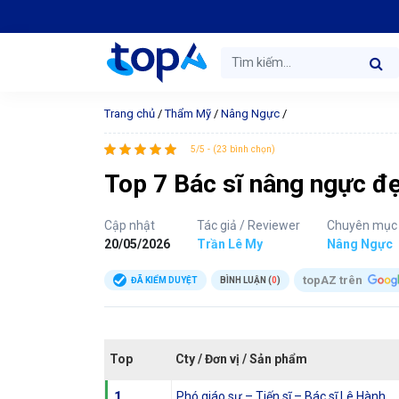
Trang chủ
/
Thẩm Mỹ
/
Nâng Ngực
/
5/5 - (23 bình chọn)
Top 7 Bác sĩ nâng ngực đẹ
Cập nhật
Tác giả / Reviewer
Chuyên mục
20/05/2026
Trần Lê My
Nâng Ngực
topAZ trên
ĐÃ KIỂM DUYỆT
BÌNH LUẬN (
0
)
Top
Cty / Đơn vị / Sản phẩm
1
Phó giáo sư – Tiến sĩ – Bác sĩ Lê Hành