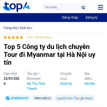
Đăng nhập
Đăng ký
Trang chủ
/
Dịch Vụ
/
4.9/5 - (40 bình chọn)
Top 5 Công ty du lịch chuyên
Tour đi Myanmar tại Hà Nội uy
tín
Cập nhật
Tác giả /
Chuyên
Địa
22/01/202
Reviewer
mục
điểm
6
Hà Thị Thái
Dịch Vụ
Hà Nội
Thanh
topAZ trên
ĐÃ KIỂM DUYỆT
BÌNH LUẬN (
0
)