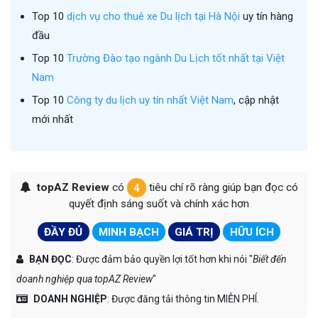
Top 10
dịch vụ cho thuê xe Du lịch tại Hà Nội
uy tín hàng
đầu
Top 10
Trường Đào tạo ngành Du Lịch tốt nhất tại Việt
Nam
Top 10
Công ty du lịch uy tín nhất Việt Nam
, cập nhật
mới nhất
topAZ Review
có
4
tiêu chí rõ ràng giúp bạn đọc có
quyết định sáng suốt và chính xác hơn
ĐẦY ĐỦ
MINH BẠCH
GIÁ TRỊ
HỮU ÍCH
BẠN ĐỌC
: Được đảm bảo quyền lợi tốt hơn khi nói "
Biết đến
doanh nghiệp qua topAZ Review
"
DOANH NGHIỆP
: Được đăng tải thông tin MIỄN PHÍ.