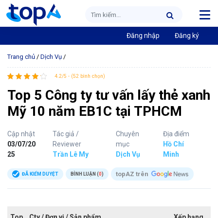
Đăng nhập
Đăng ký
Trang chủ
/
Dịch Vụ
/
4.2/5 - (52 bình chọn)
Top 5 Công ty tư vấn lấy thẻ xanh
Mỹ 10 năm EB1C tại TPHCM
Cập nhật
Tác giả /
Chuyên
Địa điểm
03/07/20
Reviewer
mục
Hồ Chí
25
Trần Lê My
Dịch Vụ
Minh
topAZ trên
ĐÃ KIỂM DUYỆT
BÌNH LUẬN (
0
)
Top
Cty / Đơn vị / Sản phẩm
Xếp hạng