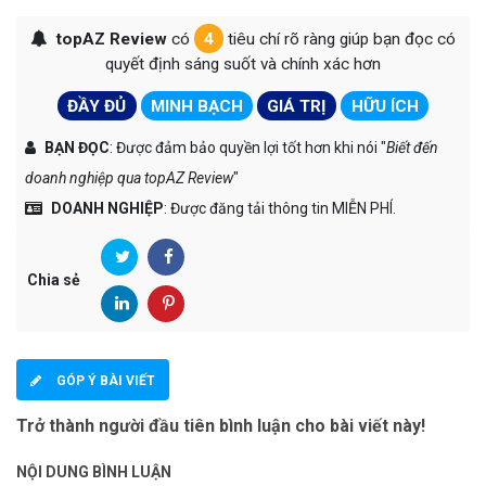
topAZ Review
có
4
tiêu chí rõ ràng giúp bạn đọc có
quyết định sáng suốt và chính xác hơn
ĐẦY ĐỦ
MINH BẠCH
GIÁ TRỊ
HỮU ÍCH
BẠN ĐỌC
: Được đảm bảo quyền lợi tốt hơn khi nói "
Biết đến
doanh nghiệp qua topAZ Review
"
DOANH NGHIỆP
: Được đăng tải thông tin MIỄN PHÍ.
Chia sẻ
GÓP Ý BÀI VIẾT
Trở thành người đầu tiên bình luận cho bài viết này!
NỘI DUNG BÌNH LUẬN