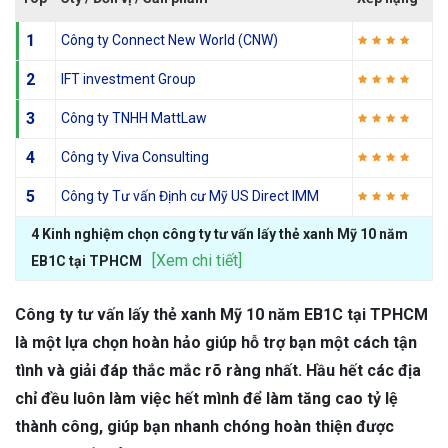
1
Công ty Connect New World (CNW)
2
IFT investment Group
3
Công ty TNHH MattLaw
4
Công ty Viva Consulting
5
Công ty Tư vấn Định cư Mỹ US Direct IMM
4 Kinh nghiệm chọn công ty tư vấn lấy thẻ xanh Mỹ 10 năm
[Xem chi tiết]
EB1C tại TPHCM
Công ty tư vấn lấy thẻ xanh Mỹ 10 năm EB1C tại TPHCM
là một lựa chọn hoàn hảo giúp hỗ trợ bạn một cách tận
tình và giải đáp thắc mắc rõ ràng nhất. Hầu hết các địa
chỉ đều luôn làm việc hết mình để làm tăng cao tỷ lệ
thành công, giúp bạn nhanh chóng hoàn thiện được