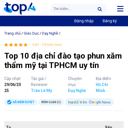
Đăng nhập
Đăng ký
Trang chủ
/
Giáo Dục
/
Dạy Nghề
/
4.8/5 - (78 bình chọn)
Top 10 địa chỉ đào tạo phun xăm
thẩm mỹ tại TPHCM uy tín
Cập nhật
Tác giả /
Chuyên
Địa điểm
29/06/20
Reviewer
mục
Hồ Chí
25
Trần Lê My
Dạy Nghề
Minh
topAZ trên
ĐÃ KIỂM DUYỆT
BÌNH LUẬN (
0
)
To
Xếp