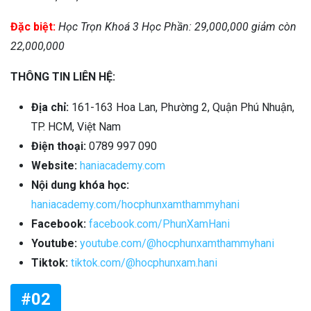
Đặc biệt:
Học Trọn Khoá 3 Học Phần: 29,000,000 giảm còn
22,000,000
THÔNG TIN LIÊN HỆ:
Địa chỉ:
161-163 Hoa Lan, Phường 2, Quận Phú Nhuận,
TP. HCM, Việt Nam
Điện thoại:
0789 997 090
Website:
haniacademy.com
Nội dung khóa học:
haniacademy.com/hocphunxamthammyhani
Facebook:
facebook.com/PhunXamHani
Youtube:
youtube.com/@hocphunxamthammyhani
Tiktok:
tiktok.com/@hocphunxam.hani
#02