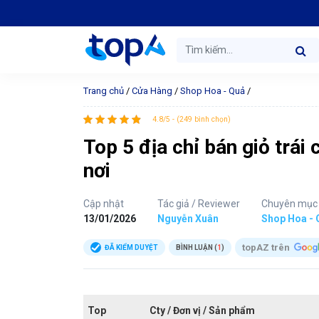
Trang chủ
/
Cửa Hàng
/
Shop Hoa - Quả
/
4.8/5 - (249 bình chọn)
Top 5 địa chỉ bán giỏ trái 
nơi
Cập nhật
Tác giả / Reviewer
Chuyên mục
13/01/2026
Nguyễn Xuân
Shop Hoa - 
topAZ trên
ĐÃ KIỂM DUYỆT
BÌNH LUẬN (
1
)
Top
Cty / Đơn vị / Sản phẩm