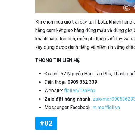
Khi chọn mua giỏ trái cây tại FLoLi, khách hàng
hàng cam kết giao hàng đúng mẫu và đúng giờ. C
khách hàng tận tình, miễn phí thiệp viết tay và
xây dựng được danh tiếng và niềm tin vững chắc
THÔNG TIN LIÊN HỆ
Địa chỉ: 67 Nguyễn Hậu, Tân Phú, Thành ph
Điện thoại:
0905 362 339
Website:
floli.vn/TanPhu
Zalo đặt hàng nhanh:
zalo.me/09053623
Messenger Facebook:
m.me/floli.vn
#02