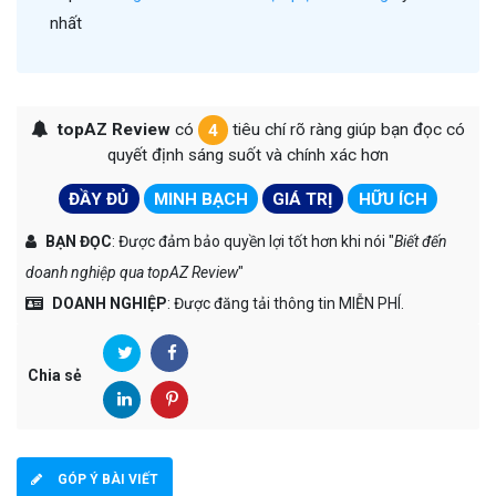
nhất
topAZ Review
có
4
tiêu chí rõ ràng giúp bạn đọc có
quyết định sáng suốt và chính xác hơn
ĐẦY ĐỦ
MINH BẠCH
GIÁ TRỊ
HỮU ÍCH
BẠN ĐỌC
: Được đảm bảo quyền lợi tốt hơn khi nói "
Biết đến
doanh nghiệp qua topAZ Review
"
DOANH NGHIỆP
: Được đăng tải thông tin MIỄN PHÍ.
Chia sẻ
GÓP Ý BÀI VIẾT