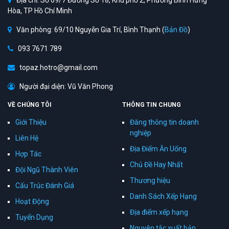
Địa chỉ: Số 69/7 Đường Số 18, Khu phố 2, Phường Bình Hưng
Hòa, TP Hồ Chí Minh
Văn phòng: 69/10 Nguyễn Gia Trí, Bình Thạnh (
Bản Đồ
)
093 7671 789
topaz.hotro@gmail.com
Người đại diện: Vũ Văn Phong
VỀ CHÚNG TÔI
THÔNG TIN CHUNG
Giới Thiệu
Đăng thông tin doanh
nghiệp
Liên Hệ
Địa Điểm Ăn Uống
Hợp Tác
Chủ Đề Hay Nhất
Đội Ngũ Thành Viên
Thương hiệu
Cấu Trúc Đánh Giá
Danh Sách Xếp Hạng
Hoạt Động
Địa điểm xếp hạng
Tuyển Dụng
Nguyên tắc xuất bản