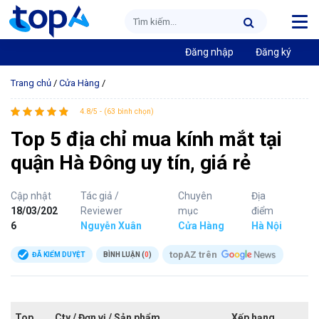
Đăng nhập
Đăng ký
Trang chủ
/
Cửa Hàng
/
4.8/5 - (63 bình chọn)
Top 5 địa chỉ mua kính mắt tại
quận Hà Đông uy tín, giá rẻ
Cập nhật
Tác giả /
Chuyên
Địa
18/03/202
Reviewer
mục
điểm
6
Nguyễn Xuân
Cửa Hàng
Hà Nội
topAZ trên
ĐÃ KIỂM DUYỆT
BÌNH LUẬN (
0
)
Top
Cty / Đơn vị / Sản phẩm
Xếp hạng