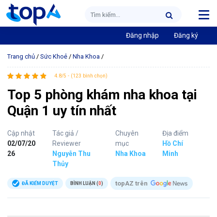
Đăng nhập
Đăng ký
Trang chủ
/
Sức Khoẻ
/
Nha Khoa
/
4.8/5 - (123 bình chọn)
Top 5 phòng khám nha khoa tại
Quận 1 uy tín nhất
Cập nhật
Tác giả /
Chuyên
Địa điểm
02/07/20
Reviewer
mục
Hồ Chí
26
Nguyễn Thu
Nha Khoa
Minh
Thủy
topAZ trên
ĐÃ KIỂM DUYỆT
BÌNH LUẬN (
0
)