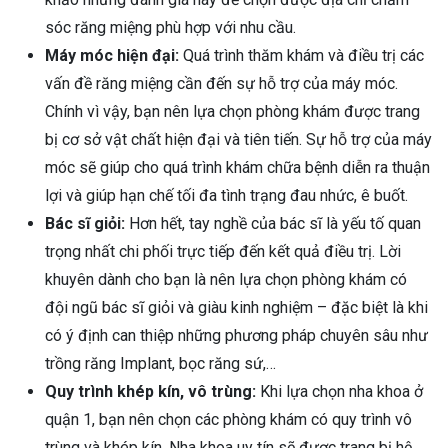
sóc răng miệng phù hợp với nhu cầu.
Máy móc hiện đại:
Quá trình thăm khám và điều trị các
vấn đề răng miệng cần đến sự hỗ trợ của máy móc.
Chính vì vậy, bạn nên lựa chọn phòng khám được trang
bị cơ sở vật chất hiện đại và tiên tiến. Sự hỗ trợ của máy
móc sẽ giúp cho quá trình khám chữa bệnh diễn ra thuận
lợi và giúp hạn chế tối đa tình trạng đau nhức, ê buốt.
Bác sĩ giỏi:
Hơn hết, tay nghề của bác sĩ là yếu tố quan
trọng nhất chi phối trực tiếp đến kết quả điều trị. Lời
khuyên dành cho bạn là nên lựa chọn phòng khám có
đội ngũ bác sĩ giỏi và giàu kinh nghiệm – đặc biệt là khi
có ý định can thiệp những phương pháp chuyên sâu như
trồng răng Implant, bọc răng sứ,…
Quy trình khép kín, vô trùng:
Khi lựa chọn nha khoa ở
quận 1, bạn nên chọn các phòng khám có quy trình vô
trùng và khép kín. Nha khoa uy tín sẽ được trang bị hệ