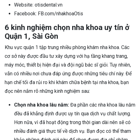
Website: otisdental.vn
Facebook: FB.com/nhakhoaOtis
6 kinh nghiệm chọn nha khoa uy tín ở
Quận 1, Sài Gòn
Khu vực quận 1 tập trung nhiều phòng khám nha khoa. Các
cơ sở này được đầu tư xây dựng với hạ tầng khang trang,
máy móc, thiết bị hiện đại và đội ngũ bác sĩ giỏi. Tuy nhiên,
vẫn có nhiều nơi chưa đáp ứng được những tiêu chí này. Để
hạn chế tối đa rủi ro khi khám chữa bệnh tại nha khoa, bạn
đọc nên nắm rõ những kinh nghiệm sau:
Chọn nha khoa lâu năm:
Đa phần các nha khoa lâu năm
đều đã khẳng định được uy tín qua dịch vụ chất lượng.
Hơn nữa, vì đã hoạt động trong thời gian dài nên sẽ có
nhiều đánh giá thực tế về dịch vụ. Bạn đọc có thể tham
khảo những đánh giá này để chọn được địa chỉ chăm