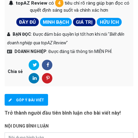
topAZ Review
có
4
tiêu chí rõ ràng giúp bạn đọc có
quyết định sáng suốt và chính xác hơn
ĐẦY ĐỦ
MINH BẠCH
GIÁ TRỊ
HỮU ÍCH
BẠN ĐỌC
: Được đảm bảo quyền lợi tốt hơn khi nói "
Biết đến
doanh nghiệp qua topAZ Review
"
DOANH NGHIỆP
: Được đăng tải thông tin MIỄN PHÍ.
Chia sẻ
GÓP Ý BÀI VIẾT
Trở thành người đầu tiên bình luận cho bài viết này!
NỘI DUNG BÌNH LUẬN