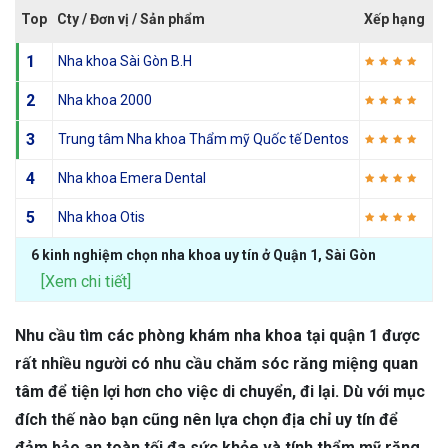
Top
Cty / Đơn vị / Sản phẩm
Xếp hạng
1
Nha khoa Sài Gòn B.H
2
Nha khoa 2000
3
Trung tâm Nha khoa Thẩm mỹ Quốc tế Dentos
4
Nha khoa Emera Dental
5
Nha khoa Otis
6 kinh nghiệm chọn nha khoa uy tín ở Quận 1, Sài Gòn
[Xem chi tiết]
Nhu cầu tìm các phòng khám nha khoa tại quận 1 được
rất nhiều người có nhu cầu chăm sóc răng miệng quan
tâm để tiện lợi hơn cho việc di chuyển, đi lại. Dù với mục
đích thế nào bạn cũng nên lựa chọn địa chỉ uy tín để
đảm bảo an toàn tối đa sức khỏe và tính thẩm mỹ răng