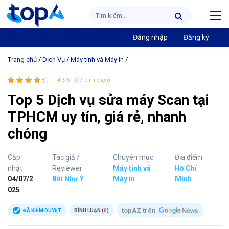
Đăng nhập
Đăng ký
Trang chủ
/
Dịch Vụ
/
Máy tính và Máy in
/
4.3/5 - (97 bình chọn)
Top 5 Dịch vụ sửa máy Scan tại
TPHCM uy tín, giá rẻ, nhanh
chóng
Cập
Tác giả /
Chuyên mục
Địa điểm
nhật
Reviewer
Máy tính và
Hồ Chí
04/07/2
Bùi Như Ý
Máy in
Minh
025
topAZ trên
ĐÃ KIỂM DUYỆT
BÌNH LUẬN (
0
)