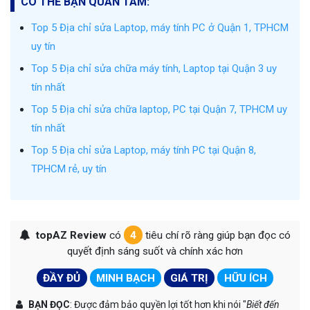
CÓ THỂ BẠN QUAN TÂM:
Top 5 Địa chỉ sửa Laptop, máy tính PC ở Quận 1, TPHCM
uy tín
Top 5 Địa chỉ sửa chữa máy tính, Laptop tại Quận 3 uy
tín nhất
Top 5 Địa chỉ sửa chữa laptop, PC tại Quận 7, TPHCM uy
tín nhất
Top 5 Địa chỉ sửa Laptop, máy tính PC tại Quận 8,
TPHCM rẻ, uy tín
topAZ Review
có
4
tiêu chí rõ ràng giúp bạn đọc có
quyết định sáng suốt và chính xác hơn
ĐẦY ĐỦ
MINH BẠCH
GIÁ TRỊ
HỮU ÍCH
BẠN ĐỌC
: Được đảm bảo quyền lợi tốt hơn khi nói "
Biết đến