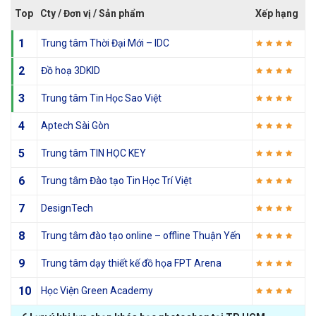
Top
Cty / Đơn vị / Sản phẩm
Xếp hạng
1
Trung tâm Thời Đại Mới – IDC
2
Đồ hoạ 3DKID
3
Trung tâm Tin Học Sao Việt
4
Aptech Sài Gòn
5
Trung tâm TIN HỌC KEY
6
Trung tâm Đào tạo Tin Học Trí Việt
7
DesignTech
8
Trung tâm đào tạo online – offline Thuận Yến
9
Trung tâm dạy thiết kế đồ họa FPT Arena
10
Học Viện Green Academy