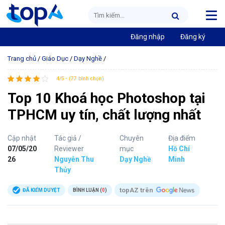
Đăng nhập
Đăng ký
Trang chủ
/
Giáo Dục
/
Dạy Nghề
/
4/5 - (77 bình chọn)
Top 10 Khoá học Photoshop tại
TPHCM uy tín, chất lượng nhất
Cập nhật
Tác giả /
Chuyên
Địa điểm
07/05/20
Reviewer
mục
Hồ Chí
26
Nguyễn Thu
Dạy Nghề
Minh
Thủy
topAZ trên
ĐÃ KIỂM DUYỆT
BÌNH LUẬN (
0
)