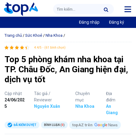
Đăng nhập
Đăng ký
Trang chủ
/
Sức Khoẻ
/
Nha Khoa
/
4.4/5 - (61 bình chọn)
Top 5 phòng khám nha khoa tại
TP. Châu Đốc, An Giang hiện đại,
dịch vụ tốt
Cập nhật
Tác giả /
Chuyên
Địa
24/06/202
Reviewer
mục
điểm
5
Nguyễn Xuân
Nha Khoa
An
Giang
topAZ trên
ĐÃ KIỂM DUYỆT
BÌNH LUẬN (
0
)