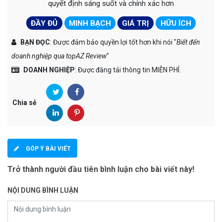
quyết định sáng suốt và chính xác hơn
ĐẦY ĐỦ
MINH BẠCH
GIÁ TRỊ
HỮU ÍCH
BẠN ĐỌC
: Được đảm bảo quyền lợi tốt hơn khi nói "
Biết đến
doanh nghiệp qua topAZ Review
"
DOANH NGHIỆP
: Được đăng tải thông tin MIỄN PHÍ.
Chia sẻ
GÓP Ý BÀI VIẾT
Trở thành người đầu tiên bình luận cho bài viết này!
NỘI DUNG BÌNH LUẬN