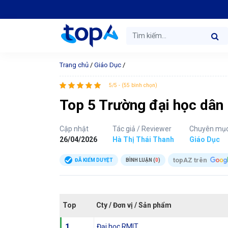
Trang chủ
/
Giáo Dục
/
5/5 - (55 bình chọn)
Top 5 Trường đại học dân l
Cập nhật
Tác giả / Reviewer
Chuyên mụ
26/04/2026
Hà Thị Thái Thanh
Giáo Dục
topAZ trên
ĐÃ KIỂM DUYỆT
BÌNH LUẬN (
0
)
Top
Cty / Đơn vị / Sản phẩm
1
Đại học RMIT