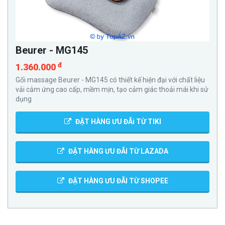
Beurer - MG145
đ
1.360.000
Gối massage Beurer - MG145 có thiết kế hiện đại với chất liệu
vải cảm ứng cao cấp, mềm mịn, tạo cảm giác thoải mái khi sử
dụng
ĐẶT HÀNG ƯU ĐÃi TỪ TIKI
ĐẶT HÀNG ƯU ĐÃI TỪ LAZADA
ĐẶT HÀNG ƯU ĐÃI TỪ SHOPEE