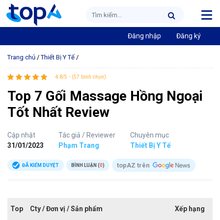
Đăng nhập
Đăng ký
Trang chủ
/
Thiết Bị Y Tế
/
4.8/5 - (57 bình chọn)
Top 7 Gối Massage Hồng Ngoại
Tốt Nhất Review
Cập nhật
Tác giả / Reviewer
Chuyên mục
31/01/2023
Phạm Trang
Thiết Bị Y Tế
topAZ trên
ĐÃ KIỂM DUYỆT
BÌNH LUẬN (
0
)
Top
Cty / Đơn vị / Sản phẩm
Xếp hạng