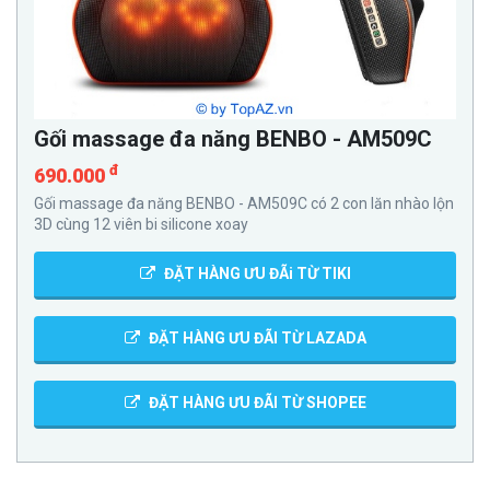
Gối massage đa năng BENBO - AM509C
đ
690.000
Gối massage đa năng BENBO - AM509C có 2 con lăn nhào lộn
3D cùng 12 viên bi silicone xoay
ĐẶT HÀNG ƯU ĐÃi TỪ TIKI
ĐẶT HÀNG ƯU ĐÃI TỪ LAZADA
ĐẶT HÀNG ƯU ĐÃI TỪ SHOPEE