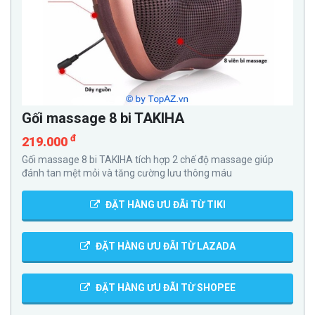
Gối massage 8 bi TAKIHA
đ
219.000
Gối massage 8 bi TAKIHA tích hợp 2 chế độ massage giúp
đánh tan mệt mỏi và tăng cường lưu thông máu
ĐẶT HÀNG ƯU ĐÃi TỪ TIKI
ĐẶT HÀNG ƯU ĐÃI TỪ LAZADA
ĐẶT HÀNG ƯU ĐÃI TỪ SHOPEE