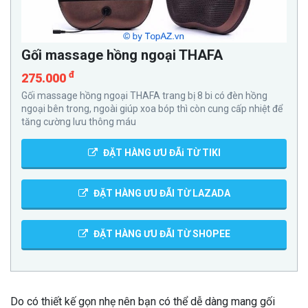
Gối massage hồng ngoại THAFA
đ
275.000
Gối massage hồng ngoại THAFA trang bị 8 bi có đèn hồng
ngoại bên trong, ngoài giúp xoa bóp thì còn cung cấp nhiệt để
tăng cường lưu thông máu
ĐẶT HÀNG ƯU ĐÃi TỪ TIKI
ĐẶT HÀNG ƯU ĐÃI TỪ LAZADA
ĐẶT HÀNG ƯU ĐÃI TỪ SHOPEE
Do có thiết kế gọn nhẹ nên bạn có thể dễ dàng mang gối