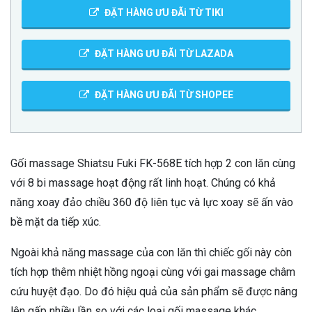
ĐẶT HÀNG ƯU ĐÃi TỪ TIKI
ĐẶT HÀNG ƯU ĐÃI TỪ LAZADA
ĐẶT HÀNG ƯU ĐÃI TỪ SHOPEE
Gối massage Shiatsu Fuki FK-568E tích hợp 2 con lăn cùng
với 8 bi massage hoạt động rất linh hoạt. Chúng có khả
năng xoay đảo chiều 360 độ liên tục và lực xoay sẽ ấn vào
bề mặt da tiếp xúc.
Ngoài khả năng massage của con lăn thì chiếc gối này còn
tích hợp thêm nhiệt hồng ngoại cùng với gai massage châm
cứu huyệt đạo. Do đó hiệu quả của sản phẩm sẽ được nâng
lên gấp nhiều lần so với các loại gối massage khác.