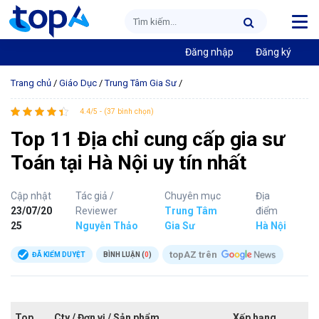
Đăng nhập
Đăng ký
Trang chủ
/
Giáo Dục
/
Trung Tâm Gia Sư
/
4.4/5 - (37 bình chọn)
Top 11 Địa chỉ cung cấp gia sư
Toán tại Hà Nội uy tín nhất
Cập nhật
Tác giả /
Chuyên mục
Địa
23/07/20
Reviewer
Trung Tâm
điểm
25
Nguyễn Thảo
Gia Sư
Hà Nội
topAZ trên
ĐÃ KIỂM DUYỆT
BÌNH LUẬN (
0
)
Top
Cty / Đơn vị / Sản phẩm
Xếp hạng