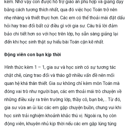
kèm. Nhờ vậy con được hỗ trợ giáo án phù hợp và giảng dạy
bằng cách tương thích nhất, qua đó việc học Toán trở nên
nhẹ nhàng và thiết thực hơn. Các em có thể thoải mái đặt dấu
hỏi hay trao đổi bất cứ điều gì với gia sư. Câu trả lời đảm
bảo chi tiết hơn so với học trên lớp, họ sẵn sàng giảng lại
đến khi học sinh thật sự hiểu bài Toán cặn kẽ nhất.
Động viên con bạn kịp thời
Hình thức kèm 1 – 1, gia sư và học sinh có sự tương tác
chặt chẽ, cùng trao đổi và tháo gỡ nhiều vấn đề nên mối
quan hệ khá thân thiết. Gia sư không chỉ kèm môn Toán mà
đóng vai trò như người bạn, các em thoải mái trò chuyện về
những điều xảy ra trên trường lớp, thầy cô, bạn bè,… Từ đó,
gia sư vừa an ủi lúc các em gặp chuyện buồn, chung vui khi
học sinh trải nghiệm khoảnh khắc thú vị. Ngoài ra, họ còn
động viên, khuyên nhủ kịp thời nếu các em gặp lúng túng