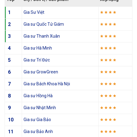
1
Gia Sư Việt
2
Gia sư Quốc Tử Giám
3
Gia sư Thanh Xuân
4
Gia sư Hà Minh
5
Gia sư Trí Đức
6
Gia sư GrowGreen
7
Gia sư Bách Khoa Hà Nội
8
Gia sư Hồng Hà
9
Gia sư Nhật Minh
10
Gia sư Gia Bảo
11
Gia sư Bảo Anh