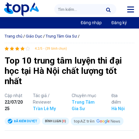
Đăng nhập
Đăng ký
Trang chủ
/
Giáo Dục
/
Trung Tâm Gia Sư
/
4.2/5 - (39 bình chọn)
Top 10 trung tâm luyện thi đại
học tại Hà Nội chất lượng tốt
nhất
Cập nhật
Tác giả /
Chuyên mục
Địa
22/07/20
Reviewer
Trung Tâm
điểm
25
Trần Lê My
Gia Sư
Hà Nội
topAZ trên
ĐÃ KIỂM DUYỆT
BÌNH LUẬN (
0
)