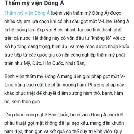
Thẩm mỹ viện Đông Á
Thẩm mỹ viện Đông Á
(bệnh viện thẩm mỹ Đông Á) được
nhiều chị em lựa chọn khi có nhu cầu gọt mặt V-Line. Đông Á
là hệ thống làm đẹp với 8 chi nhánh tại các tỉnh thành phố
trên cả nước. Hệ thống này có vốn đầu tư “khổng lồ” với cơ
sở hạ tầng sang trọng, hiện đại và máy móc được nhập khẩu
trực tiếp từ các quốc gia có nền công nghiệp thẩm mỹ phát
triển như Mỹ, Đức, Hàn Quốc, Nhật Bản,…
Bệnh viện thẩm mỹ Đông Á mang đến giải pháp gọt mặt V-
Line bằng cách cắt bỏ phần xương hàm. Phương pháp này
khắc phục triệt để khuyết điểm xương hàm thô, bạnh, hàm
hô, kém thon gọn.
Ứng dụng công nghệ Hàn Quốc, bệnh viện Đông Á cam kết
phẫu thuật gọt mặt không để lại sẹo xấu, mang đến khuôn
hàm đẹp, thon gọn và kết quả có thể duy trì vĩnh viễn. Quy