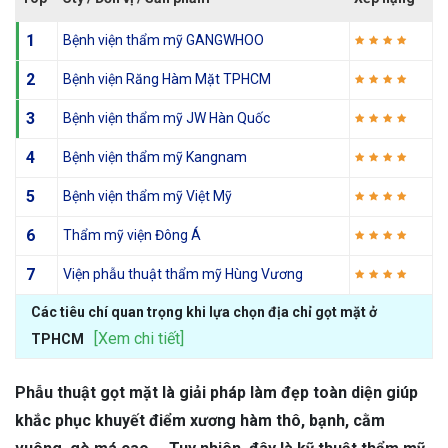
1
Bệnh viện thẩm mỹ GANGWHOO
2
Bệnh viện Răng Hàm Mặt TPHCM
3
Bệnh viện thẩm mỹ JW Hàn Quốc
4
Bệnh viện thẩm mỹ Kangnam
5
Bệnh viện thẩm mỹ Việt Mỹ
6
Thẩm mỹ viện Đông Á
7
Viện phẫu thuật thẩm mỹ Hùng Vương
Các tiêu chí quan trọng khi lựa chọn địa chỉ gọt mặt ở
[Xem chi tiết]
TPHCM
Phẫu thuật gọt mặt là giải pháp làm đẹp toàn diện giúp
khắc phục khuyết điểm xương hàm thô, bạnh, cằm