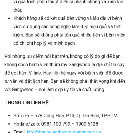
vì quá trình phẫu thuật diễn ra nhanh chóng và xâm lấn
thấp.
Khách hàng sẽ có kết quả bền vững và lâu dài vì bệnh
viện sử dụng các công nghệ làm đẹp hiệu quả và tiết
kiệm. Bạn sẽ không phải tốn quá nhiều tiền vì bệnh viện
có chi phí hợp lý và minh bạch.
Với những ưu điểm nổi bật trên, không có lý do gì để bạn
không chọn bệnh viện thẩm mỹ Gangwhoo là địa chỉ tin cậy
để gọt hàm V-line. Hãy liên hệ ngay với bệnh viện để được
tư vấn và đặt lịch hẹn. Bạn sẽ không phải thất vọng khi đến
với Gangwhoo – nơi làm đẹp uy tín và chất lượng.
THÔNG TIN LIÊN HỆ:
Số: 576 – 578 Cộng Hòa, P.13, Q. Tân Bình, TPHCM
Hotline/zalo: 0981 100 799 – 1900 5128
Email:
info@benhvienthammygangwhoo.vn