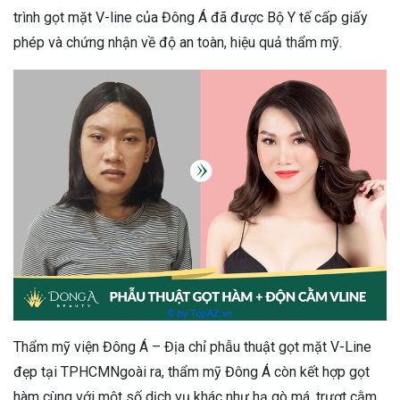
trình gọt mặt V-line của Đông Á đã được Bộ Y tế cấp giấy
phép và chứng nhận về độ an toàn, hiệu quả thẩm mỹ.
Thẩm mỹ viện Đông Á – Địa chỉ phẫu thuật gọt mặt V-Line
đẹp tại TPHCMNgoài ra, thẩm mỹ Đông Á còn kết hợp gọt
hàm cùng với một số dịch vụ khác như hạ gò má, trượt cằm,