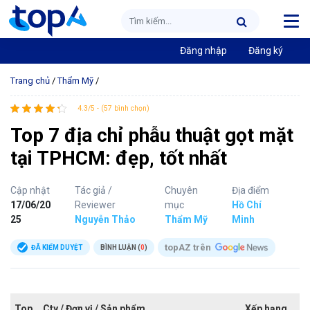
Đăng nhập
Đăng ký
Trang chủ
/
Thẩm Mỹ
/
4.3/5 - (57 bình chọn)
Top 7 địa chỉ phẫu thuật gọt mặt
tại TPHCM: đẹp, tốt nhất
Cập nhật
Tác giả /
Chuyên
Địa điểm
17/06/20
Reviewer
mục
Hồ Chí
25
Nguyễn Thảo
Thẩm Mỹ
Minh
topAZ trên
ĐÃ KIỂM DUYỆT
BÌNH LUẬN (
0
)
Top
Cty / Đơn vị / Sản phẩm
Xếp hạng