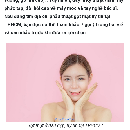
vuông, gò má cao,… Tuy nhiên, đây là kỹ thuật thẩm mỹ
phức tạp, đòi hỏi cao về máy móc và tay nghề bác sĩ.
Nếu đang tìm địa chỉ phẫu thuật gọt mặt uy tín tại
TPHCM, bạn đọc có thể tham khảo 7 gợi ý trong bài viết
và cân nhắc trước khi đưa ra lựa chọn.
Gọt mặt ở đâu đẹp, uy tín tại TPHCM?