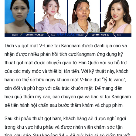
Dịch vụ gọt mặt V-Line tại Kangnam được đánh giá cao và
nhận được nhiều phản hồi tích cựcKangnam ứng dụng kỹ
thuật gọt mặt được chuyển giao từ Hàn Quốc với sự hỗ trợ
của các máy móc và thiết bị tân tiến. Với kỹ thuật này, khách
hàng có thể sở hữu ngay khuôn mặt V-line đạt “tỷ lệ vàng”,
cân đối và phù hợp với cấu trúc khuôn mặt. Để mang đến
hiệu quả thẩm mỹ cao, các chuyên gia và bác sĩ tại Kangnam
sẽ tiến hành hội chẩn sau bước thăm khám và chụp phim.
Sau khi phẫu thuật gọt hàm, khách hàng sẽ được nghỉ ngơi
trong khu vực hậu phẫu và được nhân viên chăm sóc tận
tình, chu đáo. Sau khoảng 24 – 48 giờ, bác sĩ sẽ kiểm tra vết